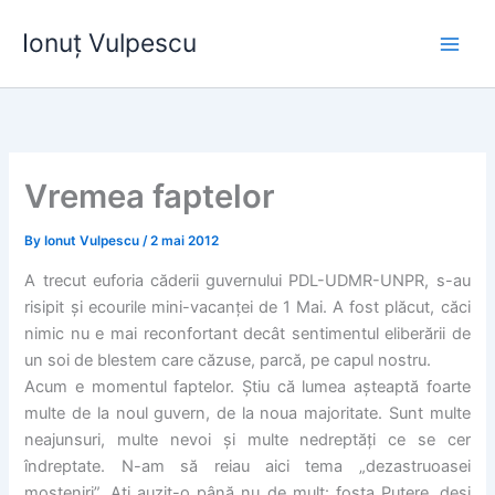
Skip
Ionuț Vulpescu
to
content
Vremea faptelor
By
Ionut Vulpescu
/
2 mai 2012
A trecut euforia căderii guvernului PDL-UDMR-UNPR, s-au
risipit şi ecourile mini-vacanţei de 1 Mai. A fost plăcut, căci
nimic nu e mai reconfortant decât sentimentul eliberării de
un soi de blestem care căzuse, parcă, pe capul nostru.
Acum e momentul faptelor. Ştiu că lumea aşteaptă foarte
multe de la noul guvern, de la noua majoritate. Sunt multe
neajunsuri, multe nevoi şi multe nedreptăţi ce se cer
îndreptate. N-am să reiau aici tema „dezastruoasei
moşteniri”. Aţi auzit-o până nu de mult: fosta Putere, deşi