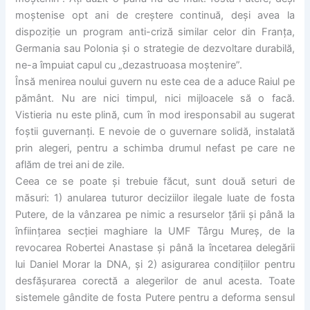
moştenise opt ani de creştere continuă, deşi avea la
dispoziţie un program anti-criză similar celor din Franţa,
Germania sau Polonia şi o strategie de dezvoltare durabilă,
ne-a împuiat capul cu „dezastruoasa moştenire”.
Însă menirea noului guvern nu este cea de a aduce Raiul pe
pământ. Nu are nici timpul, nici mijloacele să o facă.
Vistieria nu este plină, cum în mod iresponsabil au sugerat
foştii guvernanţi. E nevoie de o guvernare solidă, instalată
prin alegeri, pentru a schimba drumul nefast pe care ne
aflăm de trei ani de zile.
Ceea ce se poate şi trebuie făcut, sunt două seturi de
măsuri: 1) anularea tuturor deciziilor ilegale luate de fosta
Putere, de la vânzarea pe nimic a resurselor ţării şi până la
înfiinţarea secţiei maghiare la UMF Târgu Mureş, de la
revocarea Robertei Anastase şi până la încetarea delegării
lui Daniel Morar la DNA, şi 2) asigurarea condiţiilor pentru
desfăşurarea corectă a alegerilor de anul acesta. Toate
sistemele gândite de fosta Putere pentru a deforma sensul