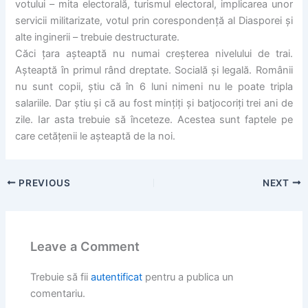
votului – mita electorală, turismul electoral, implicarea unor
servicii militarizate, votul prin corespondenţă al Diasporei şi
alte inginerii – trebuie destructurate.
Căci ţara aşteaptă nu numai creşterea nivelului de trai.
Aşteaptă în primul rând dreptate. Socială şi legală. Românii
nu sunt copii, ştiu că în 6 luni nimeni nu le poate tripla
salariile. Dar ştiu şi că au fost minţiţi şi batjocoriţi trei ani de
zile. Iar asta trebuie să înceteze. Acestea sunt faptele pe
care cetăţenii le aşteaptă de la noi.
PREVIOUS
NEXT
Leave a Comment
Trebuie să fii
autentificat
pentru a publica un
comentariu.