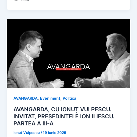
,
,
AVANGARDA
Eveniment
Politica
AVANGARDA, CU IONUȚ VULPESCU.
INVITAT, PREȘEDINTELE ION ILIESCU.
PARTEA A III-A
Ionut Vulpescu
/
19 iunie 2025