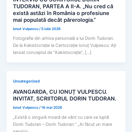
TUDORAN, PARTEA A II-A. „Nu cred că
există astăzi în România o profesiune
mai populată decât părerologia.”
Ionut Vulpescu
/
5 iulie 2026
Fotografie din arhiva personală a lui Dorin Tudoran.
De la Kakistocrație la Certocrație Ionuț Vulpescu: Ați
lansat conceptul de “Kakistocrație”, […]
Uncategorized
AVANGARDA, CU IONUȚ VULPESCU.
INVITAT, SCRIITORUL DORIN TUDORAN.
Ionut Vulpescu
/
16 mai 2026
„Există o singură moară de vânt cu care se luptă
Dorin Tudoran – Dorin Tudoran.” „Ai făcut un mare
serviciu