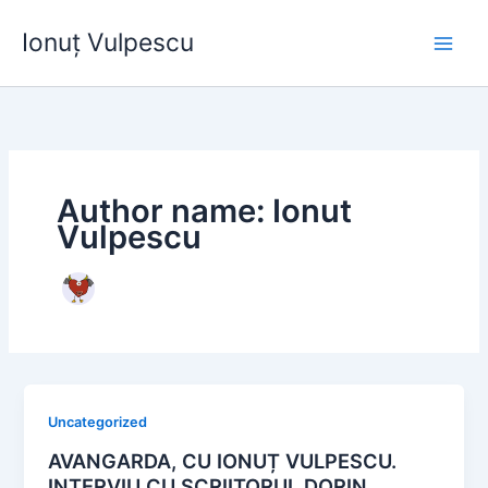
Skip
Ionuț Vulpescu
to
content
Author name: Ionut
Vulpescu
Uncategorized
AVANGARDA, CU IONUȚ VULPESCU.
INTERVIU CU SCRIITORUL DORIN