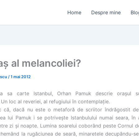
Home
Despre mine
Blo
aş al melancoliei?
escu
/
1 mai 2012
da sa carte Istanbul, Orhan Pamuk descrie oraşul 
 Un loc al reveriei, al refugiului în contemplaţie.
că, dacă nu este o metaforă de scriitor îndrăgostit de
rea lui Pamuk i se potriveşte Istanbulului numai seara, în a
intre zi şi noapte. Lumina soarelui coborând peste Cornul de
chemând la rugăciunea de seară, minaretele decupându-se