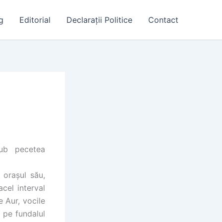
g
Editorial
Declarații Politice
Contact
sub pecetea
 oraşul său,
cel interval
 Aur, vocile
 pe fundalul