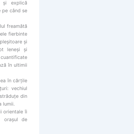
 şi explică
de pe când se
ulul freamătă
le fierbinte
pleşitoare şi
pt leneşi şi
 cuantificate
ză în ultimii
ea în cărţile
uri: vechiul
străduţe din
 lumii.
 orientale îi
d oraşul de