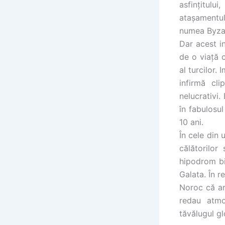
asfinţitul
ataşamentul 
numea Byza
Dar acest in
de o viaţă 
al turcilor.
infirmă cli
nelucrativi.
în fabulosul
10 ani.
În cele din 
călătorilor
hipodrom bi
Galata. În r
Noroc că aro
redau atmo
tăvălugul gl