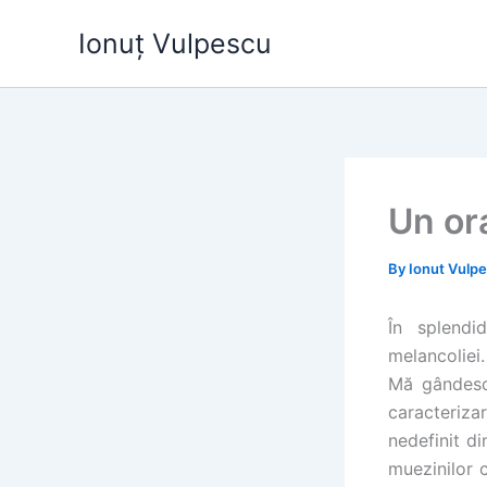
Skip
Ionuț Vulpescu
to
content
Un or
By
Ionut Vulp
În splendi
melancoliei.
Mă gândesc 
caracteriza
nedefinit d
muezinilor 