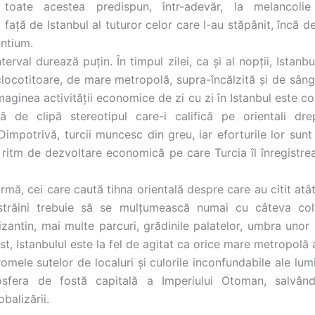
ui, toate acestea predispun, într-adevăr, la melancolie
faţă de Istanbul al tuturor celor care l-au stăpânit, încă 
ntium.
terval durează puţin. În timpul zilei, ca şi al nopţii, Istanb
clocotitoare, de mare metropolă, supra-încălzită şi de sânge
 Imaginea activităţii economice de zi cu zi în Istanbul este co
pă de clipă stereotipul care-i califică pe orientali dre
 Dimpotrivă, turcii muncesc din greu, iar eforturile lor sunt
 ritm de dezvoltare economică pe care Turcia îl înregistrea
urmă, cei care caută tihna orientală despre care au citit atât
 străini trebuie să se mulţumească numai cu câteva colţ
zantin, mai multe parcuri, grădinile palatelor, umbra unor 
est, Istanbulul este la fel de agitat ca orice mare metropolă a
mele sutelor de localuri şi culorile inconfundabile ale lumii
sfera de fostă capitală a Imperiului Otoman, salvân
obalizării.