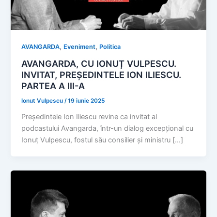
,
,
AVANGARDA
Eveniment
Politica
AVANGARDA, CU IONUȚ VULPESCU.
INVITAT, PREȘEDINTELE ION ILIESCU.
PARTEA A III-A
Ionut Vulpescu
/
19 iunie 2025
Președintele Ion Iliescu revine ca invitat al
podcastului Avangarda, într-un dialog excepțional cu
Ionuț Vulpescu, fostul său consilier și ministru […]