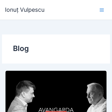
Skip
Ionuț Vulpescu
to
content
Blog