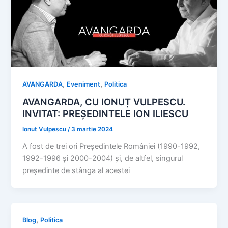
,
,
AVANGARDA
Eveniment
Politica
AVANGARDA, CU IONUȚ VULPESCU.
INVITAT: PREȘEDINTELE ION ILIESCU
Ionut Vulpescu
/
3 martie 2024
A fost de trei ori Președintele României (1990-1992,
1992-1996 și 2000-2004) și, de altfel, singurul
președinte de stânga al acestei
,
Blog
Politica