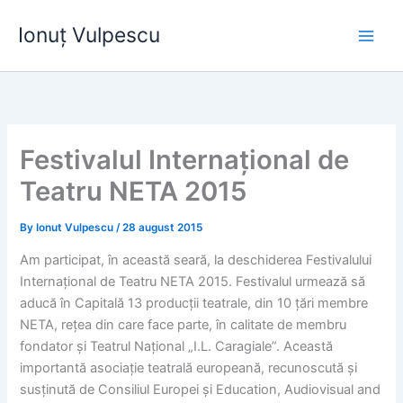
Skip
Ionuț Vulpescu
to
content
Festivalul Internațional de
Teatru NETA 2015
By
Ionut Vulpescu
/
28 august 2015
Am participat, în această seară, la deschiderea Festivalului
Internațional de Teatru NETA 2015. Festivalul urmează să
aducă în Capitală 13 producții teatrale, din 10 țări membre
NETA, rețea din care face parte, în calitate de membru
fondator și Teatrul Național „I.L. Caragiale”. Această
importantă asociație teatrală europeană, recunoscută și
susținută de Consiliul Europei și Education, Audiovisual and