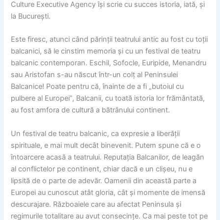
Culture Executive Agency își scrie cu succes istoria, iată, și
la București.
Este firesc, atunci când părinții teatrului antic au fost cu toții
balcanici, să le cinstim memoria și cu un festival de teatru
balcanic contemporan. Eschil, Sofocle, Euripide, Menandru
sau Aristofan s-au născut într-un colț al Peninsulei
Balcanice! Poate pentru că, înainte de a fi „butoiul cu
pulbere al Europei”, Balcanii, cu toată istoria lor frământată,
au fost amfora de cultură a bătrânului continent.
Un festival de teatru balcanic, ca expresie a liberății
spirituale, e mai mult decât binevenit. Putem spune că e o
întoarcere acasă a teatrului. Reputația Balcanilor, de leagăn
al conflictelor pe continent, chiar dacă e un clișeu, nu e
lipsită de o parte de adevăr. Oamenii din această parte a
Europei au cunoscut atât gloria, cât și momente de imensă
descurajare. Războaiele care au afectat Peninsula și
regimurile totalitare au avut consecințe. Ca mai peste tot pe