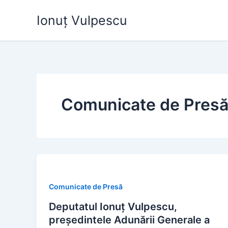
Skip
Ionuț Vulpescu
to
content
Comunicate de Pres
Comunicate de Presă
Deputatul Ionuț Vulpescu,
președintele Adunării Generale a