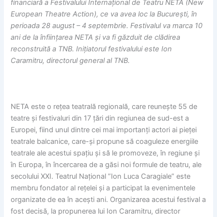
financiară a Festivalului Internațional de Teatru NETA (New
European Theatre Action), ce va avea loc la București, în
perioada 28 august – 4
septembrie.
Festivalul va marca 10
ani de la înființarea NETA și va fi găzduit de clădirea
reconstruită a TNB. Inițiatorul festivalului este Ion
Caramitru, directorul general al TNB.
NETA este o rețea teatrală regională, care reunește 55 de
teatre și festivaluri din 17 țări din regiunea de sud-est a
Europei, fiind unul dintre cei mai importanți actori ai pieței
teatrale balcanice, care-și propune să coaguleze energiile
teatrale ale acestui spațiu și să le promoveze, în regiune și
în Europa, în încercarea de a găsi noi formule de teatru, ale
secolului XXI. Teatrul Național ”Ion Luca Caragiale” este
membru fondator al rețelei și a participat la evenimentele
organizate de ea în acești ani. Organizarea acestui festival a
fost decisă, la propunerea lui Ion Caramitru, director