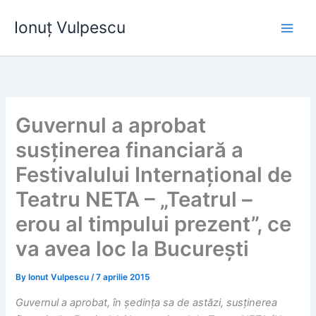
Skip
Ionuț Vulpescu
to
content
Guvernul a aprobat
susținerea financiară a
Festivalului Internațional de
Teatru NETA – „Teatrul –
erou al timpului prezent”, ce
va avea loc la București
By
Ionut Vulpescu
/
7 aprilie 2015
Guvernul a aprobat, în ședința sa de astăzi, susținerea