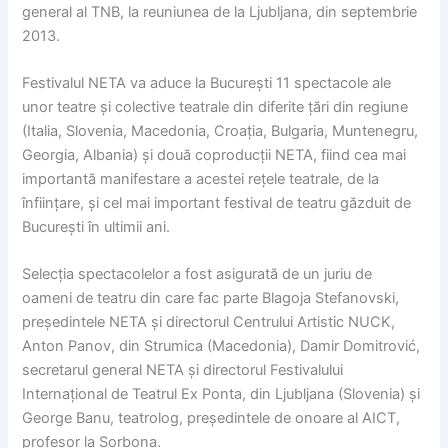
general al TNB, la reuniunea de la Ljubljana, din septembrie
2013.
Festivalul NETA va aduce la București 11 spectacole ale
unor teatre și colective teatrale din diferite țări din regiune
(Italia, Slovenia, Macedonia, Croația, Bulgaria, Muntenegru,
Georgia, Albania) și două coproducții NETA, fiind cea mai
importantă manifestare a acestei rețele teatrale, de la
înființare, și cel mai important festival de teatru găzduit de
București în ultimii ani.
Selecția spectacolelor a fost asigurată de un juriu de
oameni de teatru din care fac parte Blagoja Stefanovski,
președintele NETA și directorul Centrului Artistic NUCK,
Anton Panov, din Strumica (Macedonia), Damir Domitrović,
secretarul general NETA și directorul Festivalului
Internațional de Teatrul Ex Ponta, din Ljubljana (Slovenia) și
George Banu, teatrolog, președintele de onoare al AICT,
profesor la Sorbona.