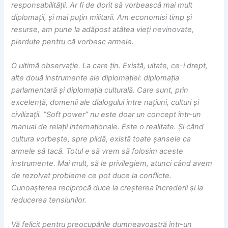
responsabilității. Ar fi de dorit să vorbească mai mult
diplomații, și mai puțin militarii. Am economisi timp și
resurse, am pune la adăpost atâtea vieți nevinovate,
pierdute pentru că vorbesc armele.
O ultimă observație. La care țin. Există, uitate, ce-i drept,
alte două instrumente ale diplomației: diplomația
parlamentară și diplomația culturală. Care sunt, prin
excelență, domenii ale dialogului între națiuni, culturi și
civilizații. ”Soft power” nu este doar un concept într-un
manual de relații internaționale. Este o realitate. Și când
cultura vorbește, spre pildă, există toate șansele ca
armele să tacă. Totul e să vrem să folosim aceste
instrumente. Mai mult, să le privilegiem, atunci când avem
de rezolvat probleme ce pot duce la conflicte.
Cunoașterea reciprocă duce la creșterea încrederii și la
reducerea tensiunilor.
Vă felicit pentru preocupările dumneavoastră într-un