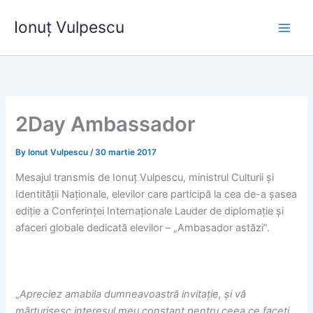
Skip
Ionuț Vulpescu
to
content
2Day Ambassador
By
Ionut Vulpescu
/
30 martie 2017
Mesajul transmis de Ionuț Vulpescu, ministrul Culturii și
Identității Naționale, elevilor care participă la cea de-a șasea
ediție a Conferinței Internaționale Lauder de diplomație și
afaceri globale dedicată elevilor – „Ambasador astăzi”.
„
Apreciez amabila dumneavoastră invitație, și vă
mărturisesc interesul meu constant pentru ceea ce faceți.