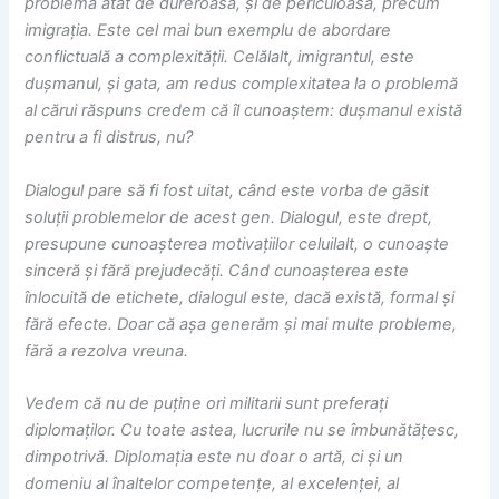
problemă atât de dureroasă, și de periculoasă, precum
imigrația. Este cel mai bun exemplu de abordare
conflictuală a complexității. Celălalt, imigrantul, este
dușmanul, și gata, am redus complexitatea la o problemă
al cărui răspuns credem că îl cunoaștem: dușmanul există
pentru a fi distrus, nu?
Dialogul pare să fi fost uitat, când este vorba de găsit
soluții problemelor de acest gen. Dialogul, este drept,
presupune cunoașterea motivațiilor celuilalt, o cunoaște
sinceră și fără prejudecăți. Când cunoașterea este
înlocuită de etichete, dialogul este, dacă există, formal și
fără efecte. Doar că așa generăm și mai multe probleme,
fără a rezolva vreuna.
Vedem că nu de puține ori militarii sunt preferați
diplomaților. Cu toate astea, lucrurile nu se îmbunătățesc,
dimpotrivă. Diplomația este nu doar o artă, ci și un
domeniu al înaltelor competențe, al excelenței, al