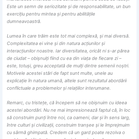
Este un semn de seriozitate și de responsabilitate, un bun
exercițiu pentru mintea și pentru abilitățile
dumneavoastră.
Lumea în care trăim este tot mai complexă, și mai diversă.
Complexitatea ei vine și din natura acțiunilor și
interacțiunilor noastre. Iar diversitatea, oricât ni s-ar părea
de ciudat – obișnuiți fiind cu ea din viața de fiecare zi –
este, totuși, greu acceptată de mulți dintre semenii noștri.
Motivele acestei stări de fapt sunt multe, unele au
explicație în natura umană, altele sunt rezultatul abordării
conflictuale a problemelor și relațiilor interumane.
Remarc, cu tristețe, că începem să ne obișnuim cu ideea
acestei abordări. Nu ne mai impresionează faptul că, în loc
să construim punți între noi, ca oameni, dar și în sens larg,
între culturi și civilizații, construim tranșee și le împrejmuim
cu sârmă ghimpată. Credem că un gard poate rezolva o