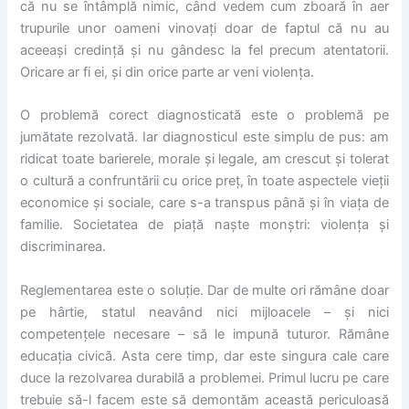
că nu se întâmplă nimic, când vedem cum zboară în aer
trupurile unor oameni vinovați doar de faptul că nu au
aceeași credință și nu gândesc la fel precum atentatorii.
Oricare ar fi ei, și din orice parte ar veni violența.
O problemă corect diagnosticată este o problemă pe
jumătate rezolvată. Iar diagnosticul este simplu de pus: am
ridicat toate barierele, morale și legale, am crescut și tolerat
o cultură a confruntării cu orice preț, în toate aspectele vieții
economice și sociale, care s-a transpus până și în viața de
familie. Societatea de piață naște monștri: violența și
discriminarea.
Reglementarea este o soluție. Dar de multe ori rămâne doar
pe hârtie, statul neavând nici mijloacele – și nici
competențele necesare – să le impună tuturor. Rămâne
educația civică. Asta cere timp, dar este singura cale care
duce la rezolvarea durabilă a problemei. Primul lucru pe care
trebuie să-l facem este să demontăm această periculoasă