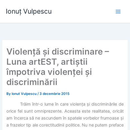
Skip
Ionuț Vulpescu
to
content
Violență și discriminare –
Luna artEST, artiștii
împotriva violenței și
discriminării
By
Ionut Vulpescu
/
3 decembrie 2015
Trăim într-o lume în care violența și discriminările de
orice fel sunt omniprezente. Aceasta este realitatea, oricât
am încerca să ne ascundem în spatele vorbelor frumoase și
a frazelor tip ale corectitudinii politice. Nu ne putem preface