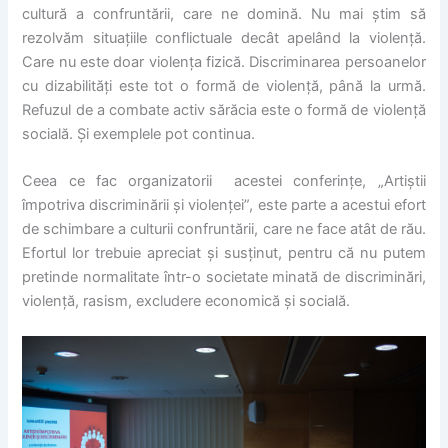
cultură a confruntării, care ne domină. Nu mai știm să
rezolvăm situațiile conflictuale decât apelând la violență.
Care nu este doar violența fizică. Discriminarea persoanelor
cu dizabilități este tot o formă de violență, până la urmă.
Refuzul de a combate activ sărăcia este o formă de violență
socială. Și exemplele pot continua.
Ceea ce fac organizatorii acestei conferințe, „Artiștii
împotriva discriminării și violenței”, este parte a acestui efort
de schimbare a culturii confruntării, care ne face atât de rău.
Efortul lor trebuie apreciat și susținut, pentru că nu putem
pretinde normalitate într-o societate minată de discriminări,
violență, rasism, excludere economică și socială.