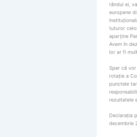
rândul ei, v
europene di
Instituționa
tuturor celo
aparține Par
Avem în dezb
lor ar fi mul
Sper că vor 
rotație a Co
punctele tari
responsabil
rezultatele e
Declarația p
decembrie 