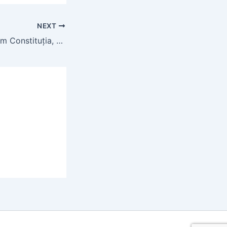
NEXT
Decât să schimbăm Constituția, nu mai bine o respectăm?