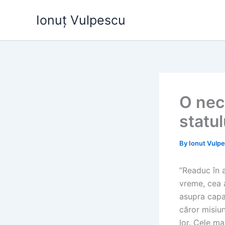
Skip
Ionuț Vulpescu
to
content
O nece
statul
By
Ionut Vulp
”Readuc în 
vreme, cea a
asupra capac
căror misiun
lor. Cele ma