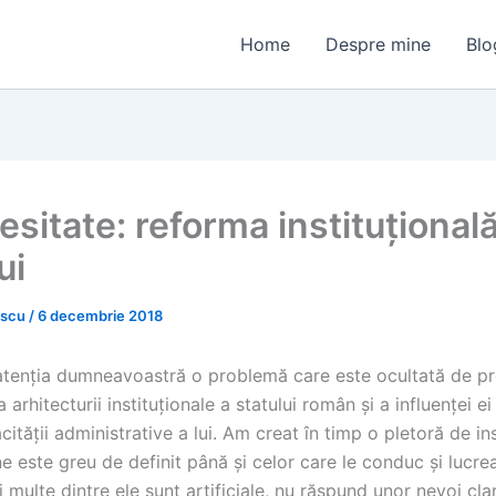
Home
Despre mine
Blo
sitate: reforma instituțională
ui
escu
/
6 decembrie 2018
atenția dumneavoastră o problemă care este ocultată de p
 arhitecturii instituționale a statului român și a influenței e
ității administrative a lui. Am creat în timp o pletoră de inst
e este greu de definit până și celor care le conduc și lucre
i multe dintre ele sunt artificiale, nu răspund unor nevoi cla