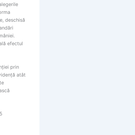
alegerile
forma
te, deschisă
andări
mâniei.
ală efectul
ției prin
vidență atât
te
ească
 5