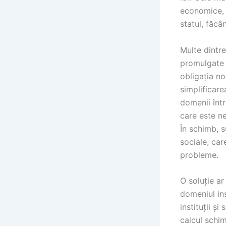
economice, s
statul, făcâ
Multe dintre
promulgate d
obligația no
simplificare
domenii într
care este ne
În schimb, s
sociale, car
probleme.
O soluție ar
domeniul ins
instituții ș
calcul schim