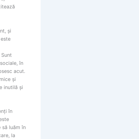
zitează
nt, și
 este
. Sunt
sociale, în
psesc acut.
mice și
inutilă și
nți în
este
e să luăm în
are, la