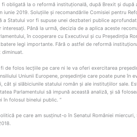
a fi obligată la o reformă instituțională, după Brexit și după 
n iunie 2019. Soluțiile și recomandările Comisiei pentru Re
lă a Statului vor fi supuse unei dezbateri publice aprofunda
r interesați. Până la urmă, decizia de a aplica aceste recom
lamentului, în cooperare cu Executivul și cu Președinția Ro
atere legi importante. Fără o astfel de reformă instituțion
t diminuat.
fi de folos lecțiile pe care ni le va oferi exercitarea președin
nsiliului Uniunii Europene, președinție care poate pune în e
, cât și slăbiciunile statului român și ale instituțiilor sale. Es
itatea Parlamentului să impună această analiză, și să folos
i în folosul binelui public. ”
olitică pe care am susținut-o în Senatul României miercuri,
2018.