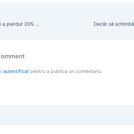
Ministerul Culturii a pierdut 20% din bugetul său
 Comment
ii
autentificat
pentru a publica un comentariu.