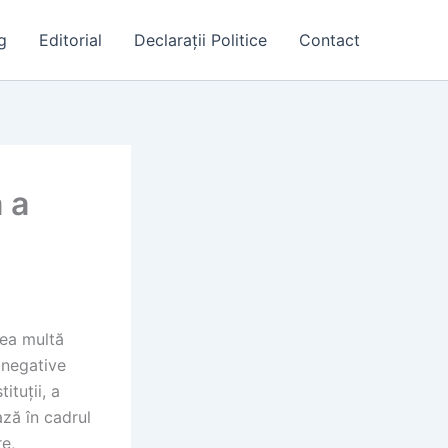
g
Editorial
Declarații Politice
Contact
 a
rea multă
i negative
ituții, a
ază în cadrul
re,