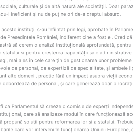
ociale, culturale și de altă natură ale societății. Doar para
ndu-l ineficient și nu de puține ori de-a dreptul absurd.
 aceste instituții s-au înființat prin legi, aprobate în Parlame
e Președintele României, indiferent cine a fost el. Cred că
astră să cerem o analiză instituțională aprofundată, pentru
a statului și pentru creșterea capacității sale administrative
egi, mai ales în cele care țin de gestionarea unor probleme 
voie de personal, de expertiză de specialitate, și ambele li
unt alte domenii, practic fără un impact asupra vieții econo
e debordează de personal, și care generează doar birocrație 
 fi ca Parlamentul să creeze o comisie de experți independe
tituțional, care să analizeze modul în care funcționează ac
i să propună soluții pentru reformarea lor și a statului. Trebui
bările care vor interveni în funcționarea Uniunii Europene, c