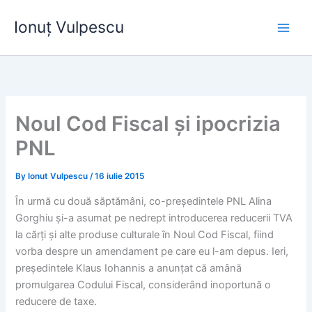
Skip
Ionuț Vulpescu
to
content
Noul Cod Fiscal și ipocrizia
PNL
By
Ionut Vulpescu
/
16 iulie 2015
În urmă cu două săptămâni, co-președintele PNL Alina
Gorghiu și-a asumat pe nedrept introducerea reducerii TVA
la cărți și alte produse culturale în Noul Cod Fiscal, fiind
vorba despre un amendament pe care eu l-am depus. Ieri,
președintele Klaus Iohannis a anunțat că amână
promulgarea Codului Fiscal, considerând inoportună o
reducere de taxe.