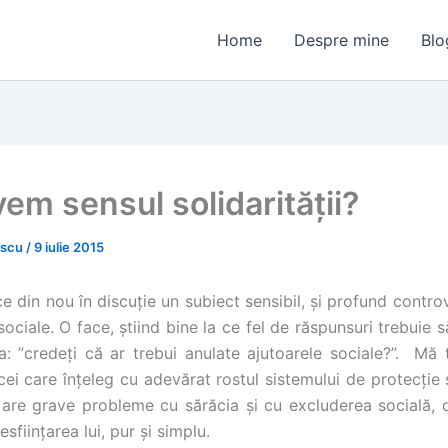
Home
Despre mine
Blo
em sensul solidarității?
escu
/
9 iulie 2015
 din nou în discuție un subiect sensibil, și profund controv
sociale. O face, știind bine la ce fel de răspunsuri trebuie 
a: ”
credeţi că ar trebui anulate ajutoarele sociale?”.
Mă t
cei care înțeleg cu adevărat rostul sistemului de protecție s
 are grave probleme cu sărăcia și cu excluderea socială,
esființarea lui, pur și simplu.