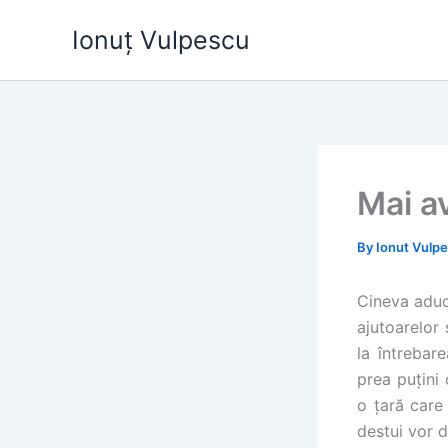
Skip
Ionuț Vulpescu
to
content
Mai av
By
Ionut Vulp
Cineva aduce
ajutoarelor 
la întrebare
prea puțini 
o țară care
destui vor d