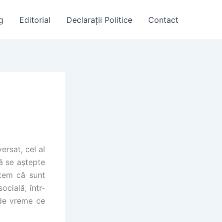
g
Editorial
Declarații Politice
Contact
ersat, cel al
să se aștepte
em că sunt
ocială, într-
 de vreme ce