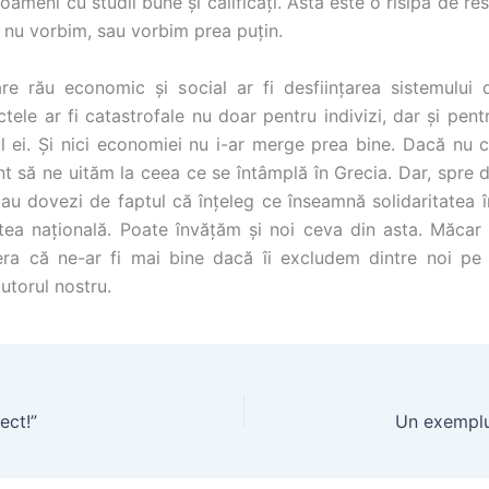
ameni cu studii bune și calificați. Asta este o risipă de r
 nu vorbim, sau vorbim prea puțin.
e rău economic și social ar fi desființarea sistemului 
ctele ar fi catastrofale nu doar pentru indivizi, dar și pent
l ei. Și nici economiei nu i-ar merge prea bine. Dacă nu 
ent să ne uităm la ceea ce se întâmplă în Grecia. Dar, spre 
dau dovezi de faptul că înțeleg ce înseamnă solidaritatea în
tatea națională. Poate învățăm și noi ceva din asta. Măcar
ra că ne-ar fi mai bine dacă îi excludem dintre noi pe
utorul nostru.
ect!”
Un exemplu