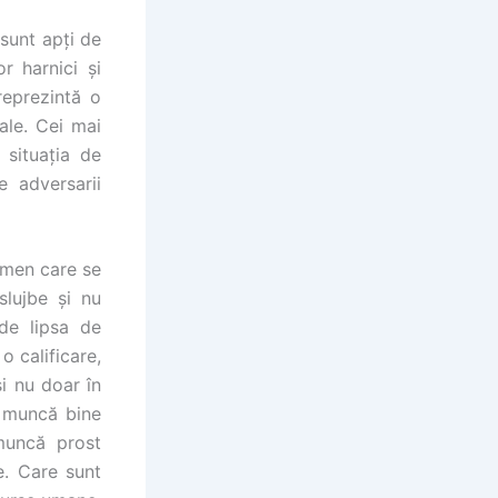
sunt apți de
r harnici și
reprezintă o
ale. Cei mai
 situația de
e adversarii
omen care se
slujbe și nu
 de lipsa de
o calificare,
și nu doar în
e muncă bine
 muncă prost
re. Care sunt