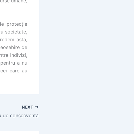
esurse umane,
de protecție
ru societate,
credem asta,
deosebire de
tre indivizi,
 pentru a nu
 cei care au
NEXT
 de consecvență