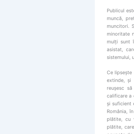
Publicul es
muncă, pref
muncitori. 
minoritate 
mulți sunt 
asistat, ca
sistemului, u
Ce lipsește
extinde, și
reușesc să 
calificare a
și suficient
România, în
plătite, cu
plătite, car