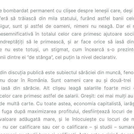
te bombardat permanent cu clișee despre leneșii care, deși 
eră să trăiască din mila statului, furând astfel banii celo
Sigur, sunt și astfel de oameni, nimeni nu neagă. Dar ei 
nesemnificativă în totalul celor care primesc ajutoare soci
îndreptățiți să le primească, și ar face orice să iasă din
re nu este totuși, un stigmat, cum încearcă s-o prezint
nii dintre ei ”de stânga”, cel puțin la nivel declarativ.
 din discuția publică este subiectul sărăciei din muncă, fen
 nu doar în România. Sunt oameni care au și două-trei 
iasă din sărăcie. Alt clișeu leagă salariile foarte mici
 celor care primesc astfel de salarii. Greșit: cei mai mulți au 
 de multă carte. Cu toate astea, economia capitalistă, iară
 fuga după maximizarea profitului, desființează locuri d
 valoare adăugată mare, și le înlocuiește cu locuri de
e nu cer calificare sau cer o calificare – și studii – suma