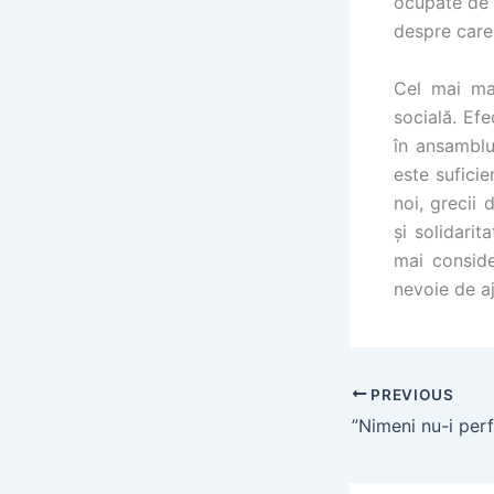
ocupate de o
despre care
Cel mai mar
socială. Efe
în ansamblu
este sufici
noi, grecii 
și solidari
mai conside
nevoie de aj
PREVIOUS
”Nimeni nu-i perf