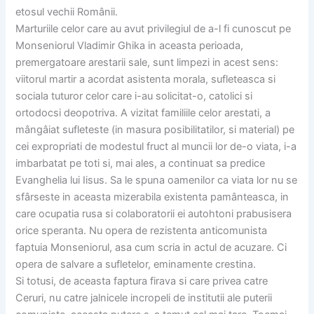
etosul vechii Românii.
Marturiile celor care au avut privilegiul de a-l fi cunoscut pe
Monseniorul Vladimir Ghika in aceasta perioada,
premergatoare arestarii sale, sunt limpezi in acest sens:
viitorul martir a acordat asistenta morala, sufleteasca si
sociala tuturor celor care i-au solicitat-o, catolici si
ortodocsi deopotriva. A vizitat familiile celor arestati, a
mângâiat sufleteste (in masura posibilitatilor, si material) pe
cei expropriati de modestul fruct al muncii lor de-o viata, i-a
imbarbatat pe toti si, mai ales, a continuat sa predice
Evanghelia lui Iisus. Sa le spuna oamenilor ca viata lor nu se
sfârseste in aceasta mizerabila existenta pamânteasca, in
care ocupatia rusa si colaboratorii ei autohtoni prabusisera
orice speranta. Nu opera de rezistenta anticomunista
faptuia Monseniorul, asa cum scria in actul de acuzare. Ci
opera de salvare a sufletelor, eminamente crestina.
Si totusi, de aceasta faptura firava si care privea catre
Ceruri, nu catre jalnicele incropeli de institutii ale puterii