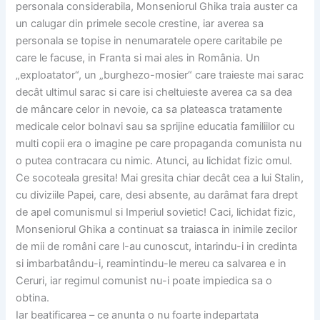
personala considerabila, Monseniorul Ghika traia auster ca
un calugar din primele secole crestine, iar averea sa
personala se topise in nenumaratele opere caritabile pe
care le facuse, in Franta si mai ales in România. Un
„exploatator“, un „burghezo-mosier“ care traieste mai sarac
decât ultimul sarac si care isi cheltuieste averea ca sa dea
de mâncare celor in nevoie, ca sa plateasca tratamente
medicale celor bolnavi sau sa sprijine educatia familiilor cu
multi copii era o imagine pe care propaganda comunista nu
o putea contracara cu nimic. Atunci, au lichidat fizic omul.
Ce socoteala gresita! Mai gresita chiar decât cea a lui Stalin,
cu diviziile Papei, care, desi absente, au darâmat fara drept
de apel comunismul si Imperiul sovietic! Caci, lichidat fizic,
Monseniorul Ghika a continuat sa traiasca in inimile zecilor
de mii de români care l-au cunoscut, intarindu-i in credinta
si imbarbatându-i, reamintindu-le mereu ca salvarea e in
Ceruri, iar regimul comunist nu-i poate impiedica sa o
obtina.
Iar beatificarea – ce anunta o nu foarte indepartata