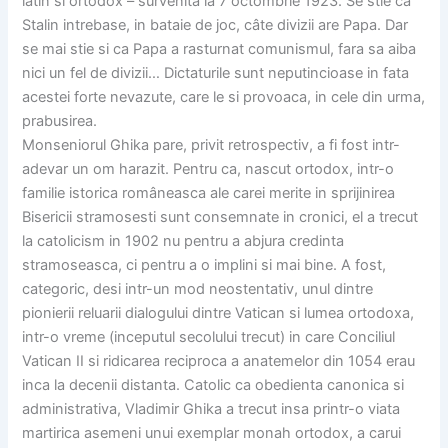
latin si ortodox – survenita la 7 octombrie 1923. Se stie ca
Stalin intrebase, in bataie de joc, câte divizii are Papa. Dar
se mai stie si ca Papa a rasturnat comunismul, fara sa aiba
nici un fel de divizii… Dictaturile sunt neputincioase in fata
acestei forte nevazute, care le si provoaca, in cele din urma,
prabusirea.
Monseniorul Ghika pare, privit retrospectiv, a fi fost intr-
adevar un om harazit. Pentru ca, nascut ortodox, intr-o
familie istorica româneasca ale carei merite in sprijinirea
Bisericii stramosesti sunt consemnate in cronici, el a trecut
la catolicism in 1902 nu pentru a abjura credinta
stramoseasca, ci pentru a o implini si mai bine. A fost,
categoric, desi intr-un mod neostentativ, unul dintre
pionierii reluarii dialogului dintre Vatican si lumea ortodoxa,
intr-o vreme (inceputul secolului trecut) in care Conciliul
Vatican II si ridicarea reciproca a anatemelor din 1054 erau
inca la decenii distanta. Catolic ca obedienta canonica si
administrativa, Vladimir Ghika a trecut insa printr-o viata
martirica asemeni unui exemplar monah ortodox, a carui