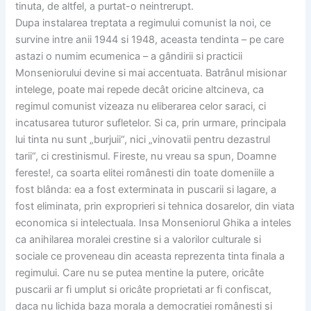
tinuta, de altfel, a purtat-o neintrerupt.
Dupa instalarea treptata a regimului comunist la noi, ce
survine intre anii 1944 si 1948, aceasta tendinta – pe care
astazi o numim ecumenica – a gândirii si practicii
Monseniorului devine si mai accentuata. Batrânul misionar
intelege, poate mai repede decât oricine altcineva, ca
regimul comunist vizeaza nu eliberarea celor saraci, ci
incatusarea tuturor sufletelor. Si ca, prin urmare, principala
lui tinta nu sunt „burjuii“, nici „vinovatii pentru dezastrul
tarii“, ci crestinismul. Fireste, nu vreau sa spun, Doamne
fereste!, ca soarta elitei românesti din toate domeniile a
fost blânda: ea a fost exterminata in puscarii si lagare, a
fost eliminata, prin exproprieri si tehnica dosarelor, din viata
economica si intelectuala. Insa Monseniorul Ghika a inteles
ca anihilarea moralei crestine si a valorilor culturale si
sociale ce proveneau din aceasta reprezenta tinta finala a
regimului. Care nu se putea mentine la putere, oricâte
puscarii ar fi umplut si oricâte proprietati ar fi confiscat,
daca nu lichida baza morala a democratiei românesti si