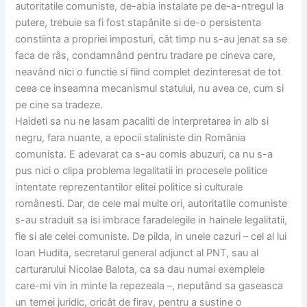
autoritatile comuniste, de-abia instalate pe de-a-ntregul la
putere, trebuie sa fi fost stapânite si de-o persistenta
constiinta a propriei imposturi, cât timp nu s-au jenat sa se
faca de râs, condamnând pentru tradare pe cineva care,
neavând nici o functie si fiind complet dezinteresat de tot
ceea ce inseamna mecanismul statului, nu avea ce, cum si
pe cine sa tradeze.
Haideti sa nu ne lasam pacaliti de interpretarea in alb si
negru, fara nuante, a epocii staliniste din România
comunista. E adevarat ca s-au comis abuzuri, ca nu s-a
pus nici o clipa problema legalitatii in procesele politice
intentate reprezentantilor elitei politice si culturale
românesti. Dar, de cele mai multe ori, autoritatile comuniste
s-au straduit sa isi imbrace faradelegile in hainele legalitatii,
fie si ale celei comuniste. De pilda, in unele cazuri – cel al lui
Ioan Hudita, secretarul general adjunct al PNT, sau al
carturarului Nicolae Balota, ca sa dau numai exemplele
care-mi vin in minte la repezeala –, neputând sa gaseasca
un temei juridic, oricât de firav, pentru a sustine o