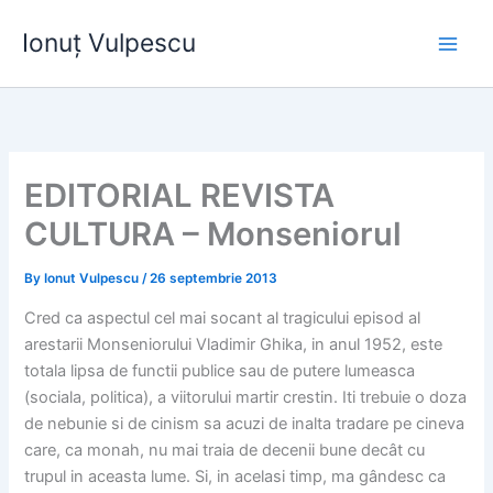
Skip
Ionuț Vulpescu
to
content
EDITORIAL REVISTA
CULTURA – Monseniorul
By
Ionut Vulpescu
/
26 septembrie 2013
Cred ca aspectul cel mai socant al tragicului episod al
arestarii Monseniorului Vladimir Ghika, in anul 1952, este
totala lipsa de functii publice sau de putere lumeasca
(sociala, politica), a viitorului martir crestin. Iti trebuie o doza
de nebunie si de cinism sa acuzi de inalta tradare pe cineva
care, ca monah, nu mai traia de decenii bune decât cu
trupul in aceasta lume. Si, in acelasi timp, ma gândesc ca