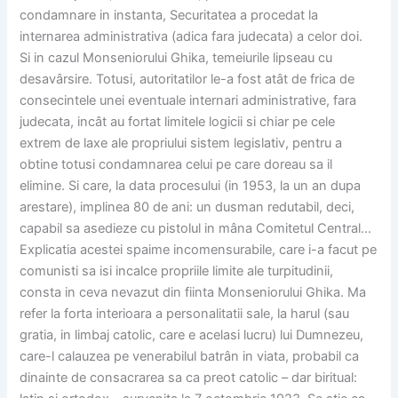
condamnare in instanta, Securitatea a procedat la
internarea administrativa (adica fara judecata) a celor doi.
Si in cazul Monseniorului Ghika, temeiurile lipseau cu
desavârsire. Totusi, autoritatilor le-a fost atât de frica de
consecintele unei eventuale internari administrative, fara
judecata, incât au fortat limitele logicii si chiar pe cele
extrem de laxe ale propriului sistem legislativ, pentru a
obtine totusi condamnarea celui pe care doreau sa il
elimine. Si care, la data procesului (in 1953, la un an dupa
arestare), implinea 80 de ani: un dusman redutabil, deci,
capabil sa asedieze cu pistolul in mâna Comitetul Central…
Explicatia acestei spaime incomensurabile, care i-a facut pe
comunisti sa isi incalce propriile limite ale turpitudinii,
consta in ceva nevazut din fiinta Monseniorului Ghika. Ma
refer la forta interioara a personalitatii sale, la harul (sau
gratia, in limbaj catolic, care e acelasi lucru) lui Dumnezeu,
care-l calauzea pe venerabilul batrân in viata, probabil ca
dinainte de consacrarea sa ca preot catolic – dar biritual: