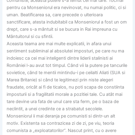
comuniste, aceasta putere s-a temut cel mai tare. Tocmai
pentru ca Monseniorul era nevinovat, nu numai politic, ci si
uman. Beatificarea sa, care precede o ulterioara
sanctificare, atesta indubitabil ca Monseniorul a fost un om
drept, care s-a mântuit si se bucura in Rai impreuna cu
Mântuitorul si cu sfintii.
Aceasta teama are mai multe explicatii, in afara unui
sentiment subliminal al absolutei imposturi, pe care nu ma
indoiesc ca cei mai inteligenti dintre liderii stalinisti ai
României l-au avut tot timpul. Când vii la putere pe tancurile
sovietice, când te mentii mintindu-i pe ceilalti Aliati (SUA si
Marea Britanie) si când te legitimezi prin niste alegeri
fraudate, oricât ai fi de ticalos, nu poti scapa de constiinta
imposturii si a fragilitatii morale a pozitiei tale. Cu atât mai
tare devine ura fata de unul care sta ferm, pe o baza de
neclintit, a unei credinte ce a strabatut secolele.
Monseniorul ii mai deranja pe comunisti si dintr-un alt
motiv. Existenta sa contrazicea zi de zi, pe viu, teoria
comunista a „exploatatorilor“. Nascut print, cu o avere