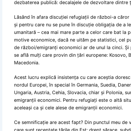
dezbaterea publică: decalajele de dezvoltare dintre 
Lăsând în afara discuției refugiații de război-a căro
și pentru care nu se pune în discuție obligația de a l
umanitară – cea mai mare parte a celor care bat la p
motive economice, dacă ne uităm pe statistici, cel puț
de război/emigranți economici ar de unul la cinci. Și
se află mulți care provin din țări europene: Kosovo, 
Macedonia.
Acest lucru explică insistența cu care aceștia doresc
nordul Europei, în special în Germania, Suedia, Dane
Ungaria, Austria, Cehia, Slovacia, chiar și Polonia, 
emigranții economici. Pentru refugiați este o altă situ
aceleași ca și cele alese de emigranții economici.
Ce semnificație are acest fapt? Din punctul meu de v
care sunt receptate țările din Est: drept sărace, sub