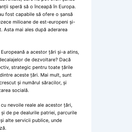
anții speră să o înceapă în Europa.
au fost capabile să ofere o șansă
rezece milioane de est-europeni și-
nt. Asta mai ales după aderarea
 Europeană a acestor țări și-a atins,
i decalajelor de dezvoltare? Dacă
tiv, strategic pentru toate țările
 dintre aceste țări. Mai mult, sunt
rescut și numărul săracilor, și
zarea socială.
 cu nevoile reale ale acestor țări,
și de pe dealurile patriei, parcurile
i alte servicii publice, unde
ză.