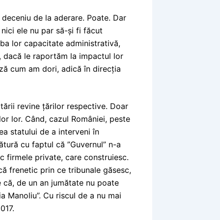
 deceniu de la aderare. Poate. Dar
ici ele nu par să-și fi făcut
aba lor capacitate administrativă,
, dacă le raportăm la impactul lor
ză cum am dori, adică în direcția
tării revine țărilor respective. Doar
lor lor. Când, cazul României, peste
a statului de a interveni în
gătură cu faptul că ”Guvernul” n-a
esc firmele private, care construiesc.
ă frenetic prin ce tribunale găsesc,
ce că, de un an jumătate nu poate
ia Manoliu”. Cu riscul de a nu mai
017.