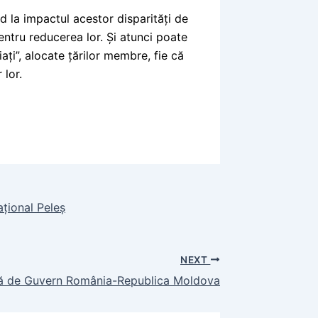
d la impactul acestor disparități de
ntru reducerea lor. Și atunci poate
ați”, alocate țărilor membre, fie că
 lor.
ațional Peleș
NEXT
ă de Guvern România-Republica Moldova