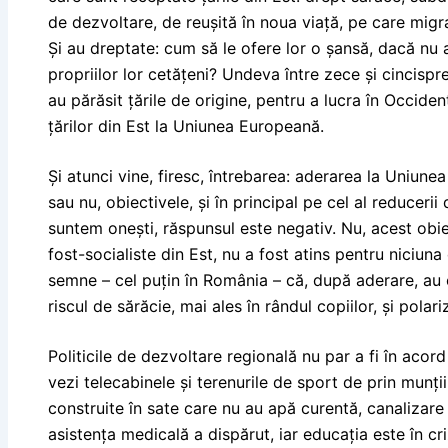
de dezvoltare, de reușită în noua viață, pe care migr
Și au dreptate: cum să le ofere lor o șansă, dacă nu 
propriilor lor cetățeni? Undeva între zece și cincisp
au părăsit țările de origine, pentru a lucra în Occide
țărilor din Est la Uniunea Europeană.
Și atunci vine, firesc, întrebarea: aderarea la Uniunea
sau nu, obiectivele, și în principal pe cel al reduceri
suntem onești, răspunsul este negativ. Nu, acest obiec
fost-socialiste din Est, nu a fost atins pentru niciuna
semne – cel puțin în România – că, după aderare, au c
riscul de sărăcie, mai ales în rândul copiilor, și polari
Politicile de dezvoltare regională nu par a fi în acord
vezi telecabinele și terenurile de sport de prin munții 
construite în sate care nu au apă curentă, canalizare ș
asistența medicală a dispărut, iar educația este în cri