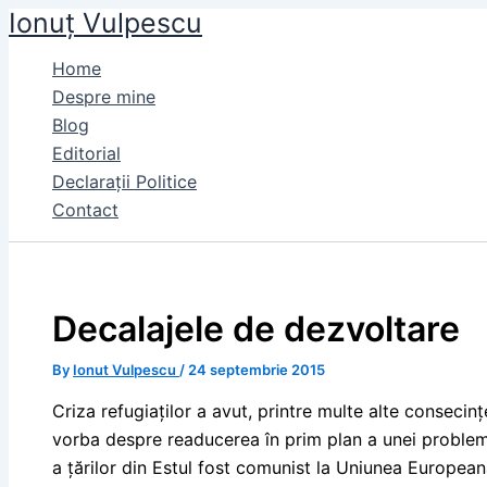
Ionuț Vulpescu
Skip
to
Home
content
Despre mine
Blog
Editorial
Declarații Politice
Contact
Decalajele de dezvoltare
By
Ionut Vulpescu
/
24 septembrie 2015
Criza refugiaților a avut, printre multe alte consecinț
vorba despre readucerea în prim plan a unei problem
a țărilor din Estul fost comunist la Uniunea European