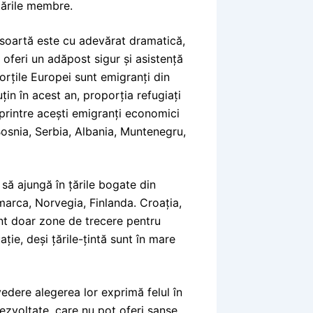
țările membre.
r soartă este cu adevărat dramatică,
e oferi un adăpost sigur și asistență
orțile Europei sunt emigranți din
in în acest an, proporția refugiați
 printre acești emigranți economici
Bosnia, Serbia, Albania, Muntenegru,
 să ajungă în țările bogate din
marca, Norvegia, Finlanda. Croația,
sunt doar zone de trecere pentru
ație, deși țările-țintă sunt în mare
edere alegerea lor exprimă felul în
dezvoltate, care nu pot oferi șanse