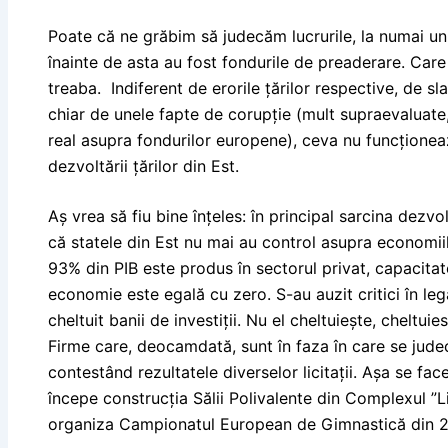
Poate că ne grăbim să judecăm lucrurile, la numai un
înainte de asta au fost fondurile de preaderare. Care n
treaba. Indiferent de erorile țărilor respective, de sl
chiar de unele fapte de corupție (mult supraevaluate
real asupra fondurilor europene), ceva nu funcționea
dezvoltării țărilor din Est.
Aș vrea să fiu bine înțeles: în principal sarcina dezvol
că statele din Est nu mai au control asupra economii
93% din PIB este produs în sectorul privat, capacitate
economie este egală cu zero. S-au auzit critici în le
cheltuit banii de investiții. Nu el cheltuiește, cheltui
Firme care, deocamdată, sunt în faza în care se judec
contestând rezultatele diverselor licitații. Așa se fa
începe construcția Sălii Polivalente din Complexul ”L
organiza Campionatul European de Gimnastică din 2