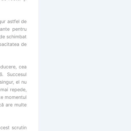
ur astfel de
tante pentru
 de schimbat
pacitatea de
nducere, cea
6. Succesul
ingur, el nu
t mai repede,
ste momentul
că are multe
est scrutin