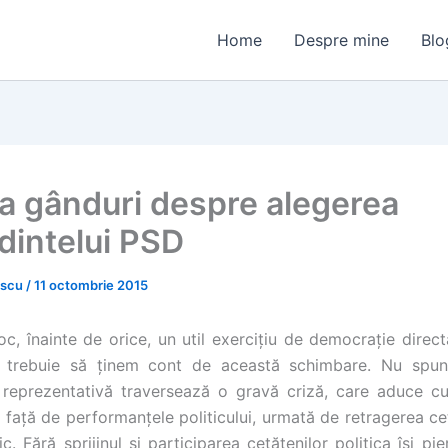
Home
Despre mine
Blo
a gânduri despre alegerea
dintelui PSD
escu
/
11 octombrie 2015
loc, înainte de orice, un util exercițiu de democrație direc
i trebuie să ținem cont de această schimbare. Nu spun
 reprezentativă traversează o gravă criză, care aduce c
e față de performanțele politicului, urmată de retragerea ce
ic. Fără sprijinul și participarea cetățenilor politica își pie