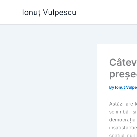
Skip
Ionuț Vulpescu
to
content
Câtev
preșe
By
Ionut Vulp
Astăzi are 
schimbă, ș
democrația
insatisfacți
spațiul publ