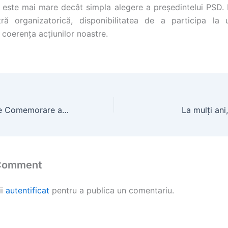
a este mai mare decât simpla alegere a președintelui PSD.
ră organizatorică, disponibilitatea de a participa la 
coerența acțiunilor noastre.
Ziua Națională de Comemorare a Holocaustului
La mulți an
 Comment
ii
autentificat
pentru a publica un comentariu.