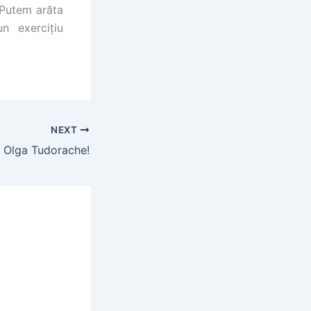
 Putem arăta
un exercițiu
NEXT
i, Olga Tudorache!