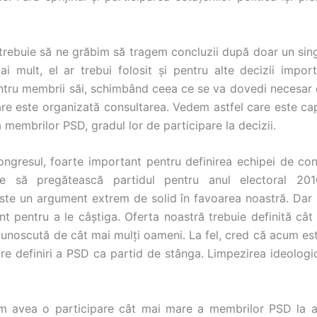
trebuie să ne grăbim să tragem concluzii după doar un sing
Mai mult, el ar trebui folosit și pentru alte decizii impor
entru membrii săi, schimbând ceea ce se va dovedi necesar
 care este organizată consultarea. Vedem astfel care este ca
 membrilor PSD, gradul lor de participare la decizii.
gresul, foarte important pentru definirea echipei de co
ie să pregătească partidul pentru anul electoral 201
este un argument extrem de solid în favoarea noastră. Dar s
ent pentru a le câștiga. Oferta noastră trebuie definită câ
 cunoscută de cât mai mulți oameni. La fel, cred că acum e
are definiri a PSD ca partid de stânga. Limpezirea ideologi
m avea o participare cât mai mare a membrilor PSD la ac