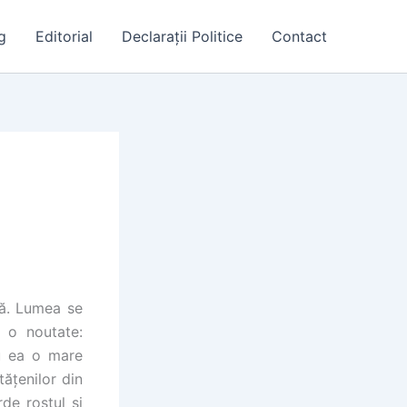
g
Editorial
Declarații Politice
Contact
tă. Lumea se
 o noutate:
u ea o mare
tățenilor din
rde rostul și