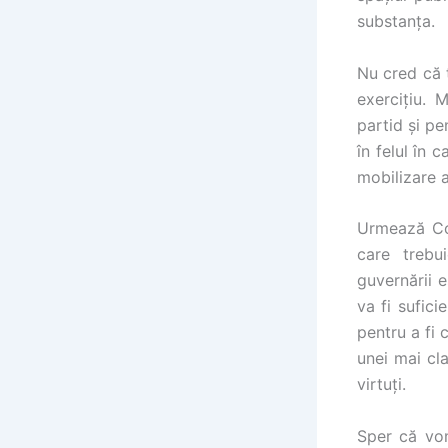
substanța.
Nu cred că 
exercițiu. 
partid și p
în felul în
mobilizare a
Urmează Con
care trebu
guvernării 
va fi sufici
pentru a fi
unei mai cl
virtuți.
Sper că vo