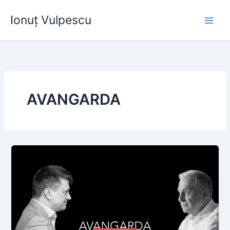
Skip
Ionuț Vulpescu
to
content
AVANGARDA