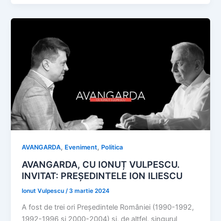
,
,
AVANGARDA
Eveniment
Politica
AVANGARDA, CU IONUȚ VULPESCU.
INVITAT: PREȘEDINTELE ION ILIESCU
Ionut Vulpescu
/
3 martie 2024
A fost de trei ori Președintele României (1990-1992,
1992-1996 și 2000-2004) și, de altfel, singurul