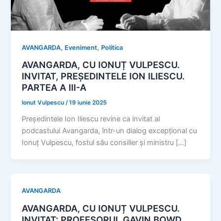
,
,
AVANGARDA
Eveniment
Politica
AVANGARDA, CU IONUȚ VULPESCU.
INVITAT, PREȘEDINTELE ION ILIESCU.
PARTEA A III-A
Ionut Vulpescu
/
19 iunie 2025
Președintele Ion Iliescu revine ca invitat al
podcastului Avangarda, într-un dialog excepțional cu
Ionuț Vulpescu, fostul său consilier și ministru […]
AVANGARDA
AVANGARDA, CU IONUȚ VULPESCU.
INVITAT: PROFESORUL GAVIN BOWD