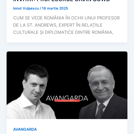
Ionut Vulpescu
/
16 martie 2025
CUM SE VEDE ROMÂNIA ÎN OCHII UNUI PROFESOR
DE LA ST. ANDREWS, EXPERT ÎN RELAȚIILE
CULTURALE ȘI DIPLOMATICE DINTRE ROMÂNIA,
AVANGARDA