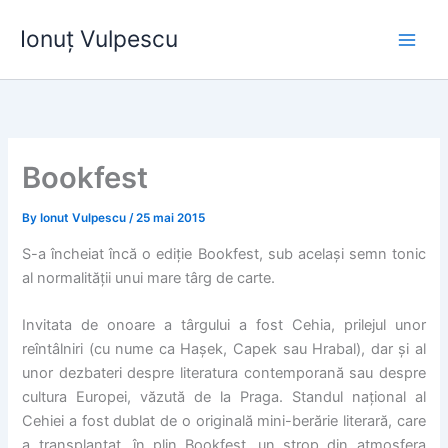
Skip
Ionuț Vulpescu
to
content
Bookfest
By
Ionut Vulpescu
/
25 mai 2015
S-a încheiat încă o ediție Bookfest, sub același semn tonic
al normalității unui mare târg de carte.
Invitata de onoare a târgului a fost Cehia, prilejul unor
reîntâlniri (cu nume ca Hașek, Capek sau Hrabal), dar și al
unor dezbateri despre literatura contemporană sau despre
cultura Europei, văzută de la Praga. Standul național al
Cehiei a fost dublat de o originală mini-berărie literară, care
a transplantat, în plin Bookfest, un strop din atmosfera