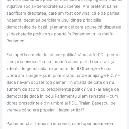
inițiative social-democrate sau liberale. Am preferat să ne
sacrificăm dreptatea, care am fost convinși că e de partea
noastră, decât să periclităm unul dintre principiile
democratice de bază, și anume cel care spune că disputele
și dezbaterile politice se poartă în Parlament și numai în
Parlament.
Fac apel la urmele de rațiune politică rămase în PDL pentru
a risipi echivocul în care aruncă acest partid declarații și
intenții de genul celor exprimate de dl Gheorghe Flutur.
Unde am ajunge – și, în primul rând, unde ar ajunge PDL? –
dacă ne-am scoate toți oamenii în stradă de câte ori nu
suntem de acord cu preopinentul politic? Ce s-ar alege de
democrație dacă în locul Parlamentului am reinstala – cum
dorea președintele din umbră al PDL, Traian Băsescu, pe
vremea când era popular – legea străzii?
Parlamentul ar trebui să intervină, când apar asemenea