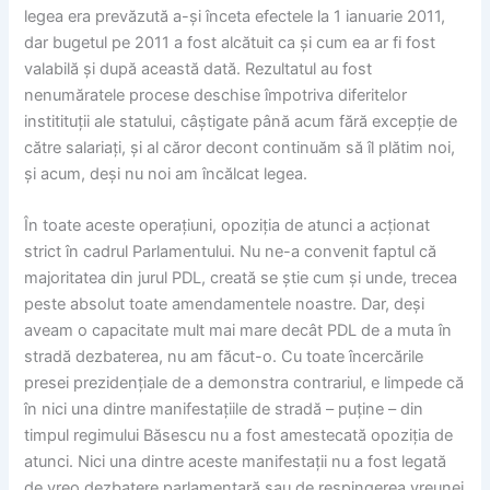
legea era prevăzută a-și înceta efectele la 1 ianuarie 2011,
dar bugetul pe 2011 a fost alcătuit ca și cum ea ar fi fost
valabilă și după această dată. Rezultatul au fost
nenumăratele procese deschise împotriva diferitelor
institituții ale statului, câștigate până acum fără excepție de
către salariați, și al căror decont continuăm să îl plătim noi,
și acum, deși nu noi am încălcat legea.
În toate aceste operațiuni, opoziția de atunci a acționat
strict în cadrul Parlamentului. Nu ne-a convenit faptul că
majoritatea din jurul PDL, creată se știe cum și unde, trecea
peste absolut toate amendamentele noastre. Dar, deși
aveam o capacitate mult mai mare decât PDL de a muta în
stradă dezbaterea, nu am făcut-o. Cu toate încercările
presei prezidențiale de a demonstra contrariul, e limpede că
în nici una dintre manifestațiile de stradă – puține – din
timpul regimului Băsescu nu a fost amestecată opoziția de
atunci. Nici una dintre aceste manifestații nu a fost legată
de vreo dezbatere parlamentară sau de respingerea vreunei