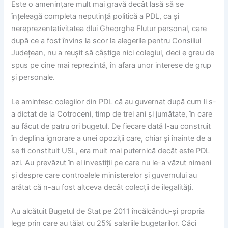
Este o amenințare mult mai gravă decât lasă să se
înțeleagă completa neputință politică a PDL, ca și
nereprezentativitatea dlui Gheorghe Flutur personal, care
după ce a fost învins la scor la alegerile pentru Consiliul
Județean, nu a reușit să câștige nici colegiul, deci e greu de
spus pe cine mai reprezintă, în afara unor interese de grup
și personale.
Le amintesc colegilor din PDL că au guvernat după cum li s-
a dictat de la Cotroceni, timp de trei ani și jumătate, în care
au făcut de patru ori bugetul. De fiecare dată l-au construit
în deplina ignorare a unei opoziții care, chiar și înainte de a
se fi constituit USL, era mult mai puternică decât este PDL
azi. Au prevăzut în el investiții pe care nu le-a văzut nimeni
și despre care controalele ministerelor și guvernului au
arătat că n-au fost altceva decât colecții de ilegalități.
Au alcătuit Bugetul de Stat pe 2011 încălcându-și propria
lege prin care au tăiat cu 25% salariile bugetarilor. Căci