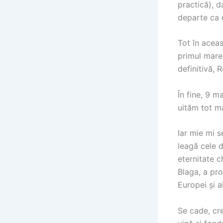
practică), d
departe ca 
Tot în aceas
primul mare 
definitivă, 
În fine, 9 m
uităm tot ma
Iar mie mi s
leagă cele 
eternitate ch
Blaga, a pro
Europei și al
Se cade, cre