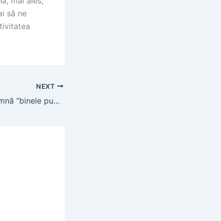
nă, mai ales,
ai să ne
tivitatea
NEXT
Mai știm ce înseamnă ”binele public”?