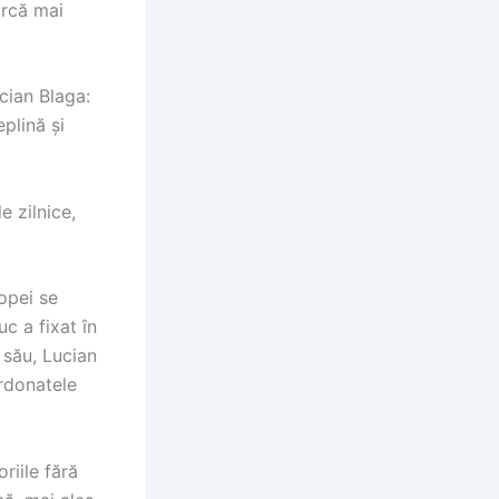
arcă mai
cian Blaga:
plină și
e zilnice,
opei se
c a fixat în
l său, Lucian
ordonatele
riile fără