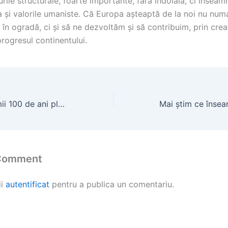
urile structurale, foarte importante, fără îndoială, ci înseam
a și valorile umaniste. Că Europa așteaptă de la noi nu num
în ogradă, ci și să ne dezvoltăm și să contribuim, prin crea
progresul continentului.
Să celebrăm primii 100 de ani planificându-i pe următorii 100
 Comment
ii
autentificat
pentru a publica un comentariu.