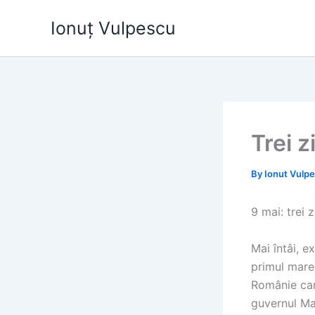
Skip
Ionuț Vulpescu
to
content
Trei z
By
Ionut Vulp
9 mai: trei z
Mai întâi, e
primul mare 
Românie car
guvernul Ma