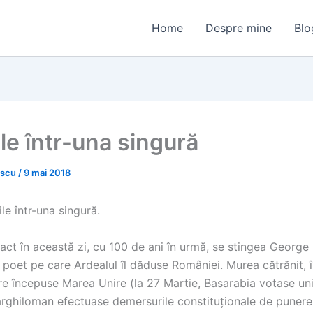
Home
Despre mine
Blo
ile într-una singură
escu
/
9 mai 2018
ile într-una singură.
xact în această zi, cu 100 de ani în urmă, se stingea Georg
poet pe care Ardealul îl dăduse României. Murea cătrănit, î
e începuse Marea Unire (la 27 Martie, Basarabia votase unir
rghiloman efectuase demersurile constituționale de punere