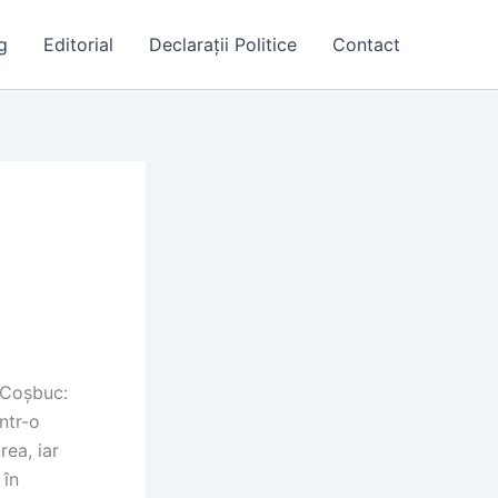
g
Editorial
Declarații Politice
Contact
e Coșbuc:
ntr-o
ea, iar
 în