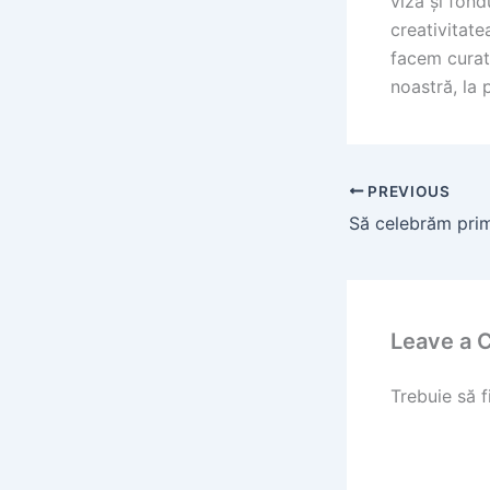
viză și fond
creativitate
facem curat 
noastră, la 
PREVIOUS
Leave a
Trebuie să f