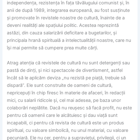
independența, rezistența în fața tăvălugului comunist și, în
anii de după 1989, integrarea europeană, au fost susținute
și promovate în revistele noastre de cultură, înainte de a
deveni realități ale spațiului politic. Acestea reprezintă
astăzi, din cauza salarizării deficitare a bugetarilor, și
principala hrană spirituală a intelectualității noastre, care nu
își mai permite să cumpere prea multe cărți.
Atrag atenția că revistele de cultură nu sunt detergenți sau
pastă de dinți, și nici spectacole de divertisment, astfel
încât să le aplicăm deviza „nu rezistă pe piață, trebuie să
dispară”. Ele sunt construite de oameni de cultură,
nepricepuți în chip firesc în materie de afaceri, în redacții
mici, cu salarii ridicole și, cel mai adesea, pe baza unor
colaborări neplătite. Dacă nu reușesc să facă profit, nu este
pentru că oamenii care le alcătuiesc și dau viață sunt
incapabili, ci pentru că revista de cultură este un produs
spiritual, cu valoare simbolică, nu unul material, cu valoare
pecuniară. Ele nu cer, pentru a supraviețui, privilegii, ci un