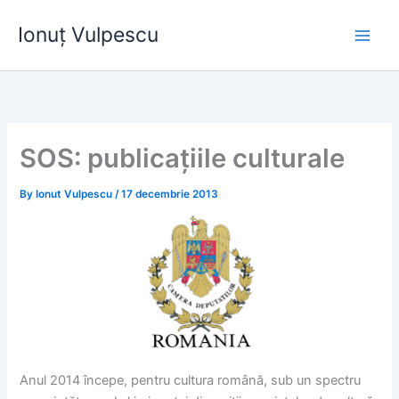
Skip
Ionuț Vulpescu
to
content
SOS: publicațiile culturale
By
Ionut Vulpescu
/
17 decembrie 2013
Anul 2014 începe, pentru cultura română, sub un spectru