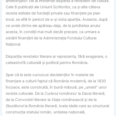
amenințător: cel al iminentei dispariții a revistelor de cultură.
Cele 8 publicații ale Uniunii Scriitorilor, ca și alte câteva
reviste editate de fundații private sau finanțate pe plan
local, se află în pericol de a-și sista apariția. Aceasta, după
ce unele dintre ele apăreau deja, de la jumătatea anului
acesta, în condiții mai mult decât precare, ca urmare a
sistării finanțării de la Administrația Fondului Cultural
Național.
Dispariția revistelor literare ar reprezenta, fără exagerare, o
cateastrofă culturală și politică pentru România.
Sper că le este cunoscut decidenților în materie de
finanțare a culturii faptul că România modernă, de la 1830
încoace, este construită, în bună măsură, pe „umerii” unor
reviste culturale. De la
Curierul românesc
la
Dacia literară
,
de la
Convorbiri literare
la
Viața românească
și de la
Sburătorul
la
România literară
, toate ideile care au structurat
construcția statului român, unitatea națională,