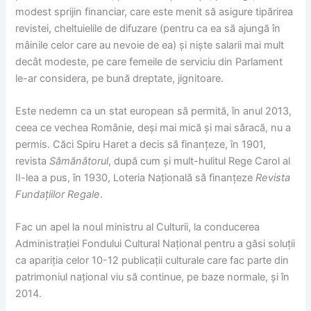
modest sprijin financiar, care este menit să asigure tipărirea
revistei, cheltuielile de difuzare (pentru ca ea să ajungă în
mâinile celor care au nevoie de ea) și niște salarii mai mult
decât modeste, pe care femeile de serviciu din Parlament
le-ar considera, pe bună dreptate, jignitoare.
Este nedemn ca un stat european să permită, în anul 2013,
ceea ce
vechea Românie, deși mai mică și mai săracă, nu a
permis. Căci Spiru Haret a decis să finanțeze, în 1901,
revista
Sămănătorul
, după cum și mult-hulitul Rege Carol al
II-lea a pus, în 1930, Loteria Națională să finanțeze
Revista
Fundațiilor Regale
.
Fac un apel la noul ministru al Culturii, la conducerea
Administrației Fondului Cultural Național pentru a găsi soluții
ca apariția celor 10-12 publicații culturale care fac parte din
patrimoniul național viu să continue, pe baze normale, și în
2014.