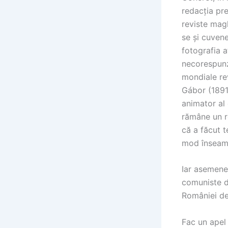
redacția pre
reviste mag
se și cuvene
fotografia a
necorespunz
mondiale re
Gábor (1891-
animator al 
rămâne un re
că a făcut t
mod înseamnă
Iar asemene
comuniste de
României de
Fac un apel 