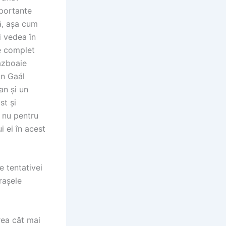
mportante
ă, așa cum
i vedea în
te complet
ăzboaie
an Gaál
an și un
st și
… nu pentru
i ei în acest
 tentativei
rașele
area cât mai