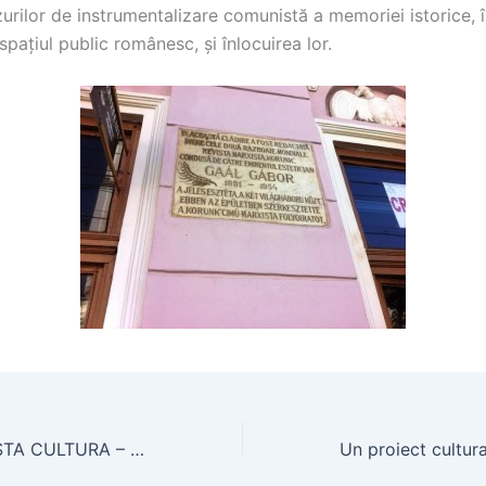
urilor de instrumentalizare comunistă a memoriei istorice, 
spațiul public românesc, și înlocuirea lor.
EDITORIAL REVISTA CULTURA – Un filosof fără memorie: Gabriel Liiceanu