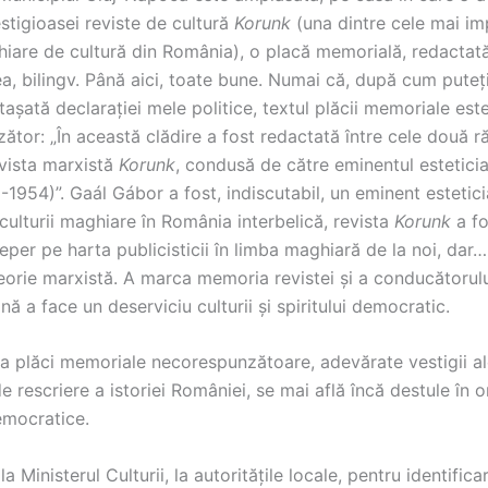
stigioasei reviste de cultură
Korunk
(una dintre cele mai i
hiare de cultură din România), o placă memorială, redactat
a, bilingv. Până aici, toate bune. Numai că, după cum puteț
tașată declarației mele politice, textul plăcii memoriale es
ător: „În această clădire a fost redactată între cele două r
vista marxistă
Korunk
, condusă de către eminentul estetici
1954)”. Gaál Gábor a fost, indiscutabil, un eminent estetici
culturii maghiare în România interbelică, revista
Korunk
a fo
per pe harta publicisticii în limba maghiară de la noi, dar
eorie marxistă. A marca memoria revistei și a conducătorulu
 a face un deserviciu culturii și spiritului democratic.
a plăci memoriale necorespunzătoare, adevărate vestigii ale
 rescriere a istoriei României, se mai află încă destule în o
mocratice.
la Ministerul Culturii, la autoritățile locale, pentru identific