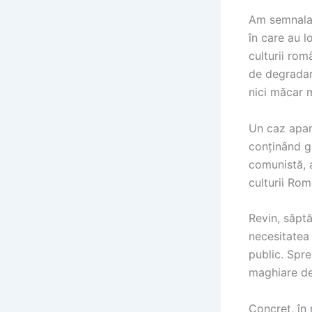
Am semnalat
în care au l
culturii rom
de degradare
nici măcar 
Un caz apar
conținând gr
comunistă, a
culturii Rom
Revin, săptă
necesitatea 
public. Spre
maghiare de 
Concret, în 