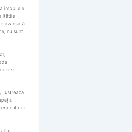
ă imobilele
litățile
are avansată
ne, nu sunt
or,
oada
riei și
 ilustrează
spațiul
era culturii
aflat