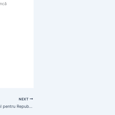
încă
NEXT
Un proiect cultural pentru Republica Moldova