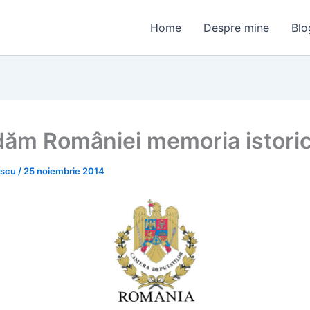
Home
Despre mine
Blo
dăm României memoria istoric
escu
/
25 noiembrie 2014