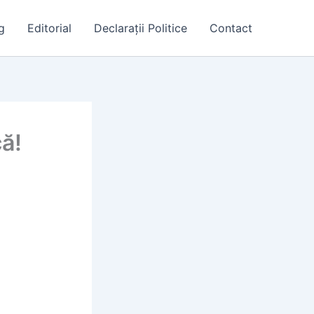
g
Editorial
Declarații Politice
Contact
ă!