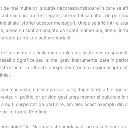
 de mai multe ori situația necorespunzătoare în care se afl
ocuit sau care au fost legate, într-un fel sau altul, de persona
âne și ale istoriei acestor meleaguri. Unele se află într-o st
, altele nu sunt amenajate ca spații memoriale, altele, în fi
marcate printr-o placă memorială.
te îl constituie plăcile memoriale amplasate necorespunzăt
eșeli biografice sau, și mai grav, instrumentalizate în peri
stfel încât să reflecte perspectiva fostului regim asupra isto
âniei.
mâna aceasta, cu încă un caz care, departe de a fi singular,
revizuirii politicilor privind gestiunea memoriei culturale în 
 a nu fi suspectat de părtinire, am ales acest exemplu din sf
pe teritoriul României.
municipiul Cluj-Napoca este amplasată, pe casa în care s-a 