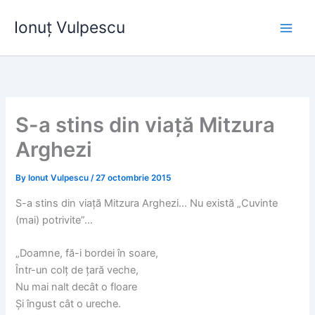
Skip
Ionuț Vulpescu
to
content
S-a stins din viață Mitzura
Arghezi
By
Ionut Vulpescu
/
27 octombrie 2015
S-a stins din viață Mitzura Arghezi… Nu există „Cuvinte
(mai) potrivite”…
„Doamne, fă-i bordei în soare,
Într-un colţ de ţară veche,
Nu mai nalt decât o floare
Şi îngust cât o ureche.