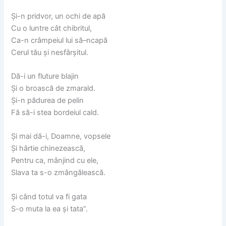
Şi-n pridvor, un ochi de apă
Cu o luntre cât chibritul,
Ca-n crâmpeiul lui să–ncapă
Cerul tău şi nesfârşitul.
Dă-i un fluture blajin
Şi o broască de zmarald.
Şi-n pădurea de pelin
Fă să-i stea bordeiul cald.
Şi mai dă-i, Doamne, vopsele
Şi hârtie chinezească,
Pentru ca, mânjind cu ele,
Slava ta s-o zmângălească.
Şi când totul va fi gata
S-o muta la ea şi tata”.