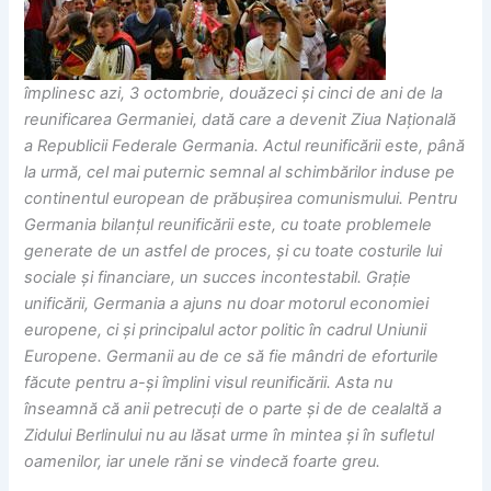
împlinesc azi, 3 octombrie, douăzeci și cinci de ani de la
reunificarea Germaniei, dată care a devenit Ziua Națională
a Republicii Federale Germania. Actul reunificării este, până
la urmă, cel mai puternic semnal al schimbărilor induse pe
continentul european de prăbușirea comunismului. Pentru
Germania bilanțul reunificării este, cu toate problemele
generate de un astfel de proces, și cu toate costurile lui
sociale și financiare, un succes incontestabil. Grație
unificării, Germania a ajuns nu doar motorul economiei
europene, ci și principalul actor politic în cadrul Uniunii
Europene. Germanii au de ce să fie mândri de eforturile
făcute pentru a-și împlini visul reunificării. Asta nu
înseamnă că anii petrecuți de o parte și de de cealaltă a
Zidului Berlinului nu au lăsat urme în mintea și în sufletul
oamenilor, iar unele răni se vindecă foarte greu.