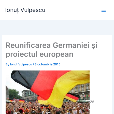
Skip
Ionuț Vulpescu
to
content
Reunificarea Germaniei și
proiectul european
By
Ionut Vulpescu
/
3 octombrie 2015
Se