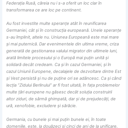
Federația Rusă, căreia nu i s-a oferit un loc clar în
transformarea ce are loc pe continent.
Au fost investite multe speranțe atât în reunificarea
Germaniei, cât și în construcția europeană. Unele speranțe
s-au împlinit, altele nu. Uniunea Europeană este mai mare
și mai puternică. Dar evenimentele din ultima vreme, criza
generată de gestionarea valului migrator din ultimele luni,
arată limitele procesului și o Europă mai puțin unită și
solidară decât credeam. Ca și în cazul Germaniei, și în
cazul Uniunii Europene, decalajele de dezvoltare dintre Est
și Vest persistă și nu de puține ori se adâncesc. Ca și când
lecția ”Zidului Berlinului” ar fi fost uitată, în fața problemelor
multe țări europene nu găsesc decât soluția construirii
altor ziduri, de sârmă ghimpată, dar și de prejudecăți, de
ură, xenofobie, excludere și sărăcie.
Germania, cu bunele și mai puțin bunele ei, în toate
domeniile, este, la douăzeci și cinci de ani de la unificare,