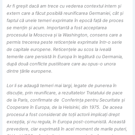
Ar fi greșit dacă am trece cu vederea contextul intern și
extern care a făcut posibilă reunificarea Germaniei, cât și
faptul că unele temeri exprimate în epocă față de proces
se mențin și acum. Importantă a fost acceptarea
procesului la Moscova și la Washington, consens care a
permis trecerea peste reticențele exprimate într-o serie
de capitale europene. Reticențele au scos la iveală
temerile care persistă în Europa în legătură cu Germania,
după două conflicte pustiitoare care au opus-o unora
dintre țările europene.
Lor li se adaugă temeri mai largi, legate de punerea în
discuție, prin reunificare, a rezultatelor Tratatului de pace
de la Paris, confirmate de Conferința pentru Securitate și
Cooperare în Europa, de la Helsinki, din 1975. De aceea
procesul a fost considerat de toții actorii implicați drept
excepția, și nu regula, în Europa post-comunistă. Această
prevedere, clar exprimată în acel moment de marile puteri,