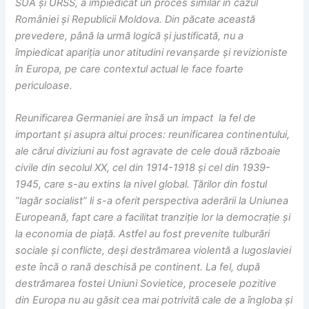
SUA și URSS, a împiedicat un proces similar în cazul
României și Republicii Moldova. Din păcate această
prevedere, până la urmă logică și justificată, nu a
împiedicat apariția unor atitudini revanșarde și revizioniste
în Europa, pe care contextul actual le face foarte
periculoase.
Reunificarea Germaniei are însă un impact la fel de
important și asupra altui proces: reunificarea continentului,
ale cărui diviziuni au fost agravate de cele două războaie
civile din secolul XX, cel din 1914-1918 și cel din 1939-
1945, care s-au extins la nivel global. Țărilor din fostul
”lagăr socialist” li s-a oferit perspectiva aderării la Uniunea
Europeană, fapt care a facilitat tranziție lor la democrație și
la economia de piață. Astfel au fost prevenite tulburări
sociale și conflicte, deși destrămarea violentă a Iugoslaviei
este încă o rană deschisă pe continent. La fel, după
destrămarea fostei Uniuni Sovietice, procesele pozitive
din Europa nu au găsit cea mai potrivită cale de a îngloba și