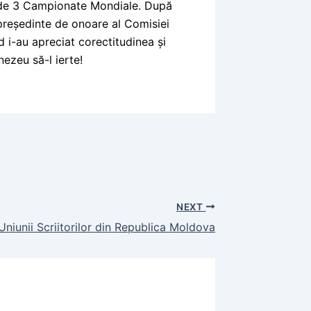
in de 3 Campionate Mondiale. După
i președinte de onoare al Comisiei
nd i-au apreciat corectitudinea și
nezeu să-l ierte!
NEXT
Uniunii Scriitorilor din Republica Moldova