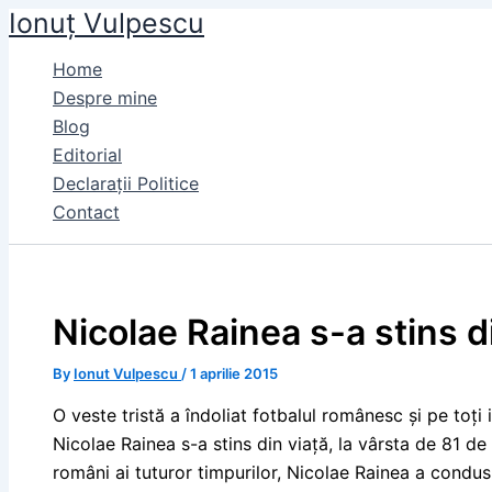
Ionuț Vulpescu
Skip
to
Home
content
Despre mine
Blog
Editorial
Declarații Politice
Contact
Nicolae Rainea s-a stins d
By
Ionut Vulpescu
/
1 aprilie 2015
O veste tristă a îndoliat fotbalul românesc și pe toți i
Nicolae Rainea s-a stins din viaţă, la vârsta de 81 de 
români ai tuturor timpurilor, Nicolae Rainea a condus