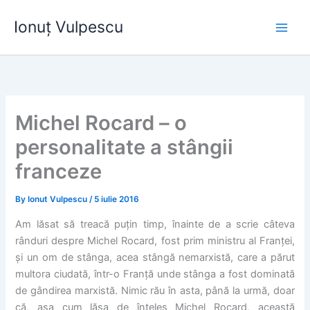
Skip
Ionuț Vulpescu
to
content
Michel Rocard – o
personalitate a stângii
franceze
By
Ionut Vulpescu
/
5 iulie 2016
Am lăsat să treacă puțin timp, înainte de a scrie câteva
rânduri despre Michel Rocard, fost prim ministru al Franței,
și un om de stânga, acea stângă nemarxistă, care a părut
multora ciudată, într-o Franță unde stânga a fost dominată
de gândirea marxistă. Nimic rău în asta, până la urmă, doar
că, așa cum lăsa de înțeles Michel Rocard, această