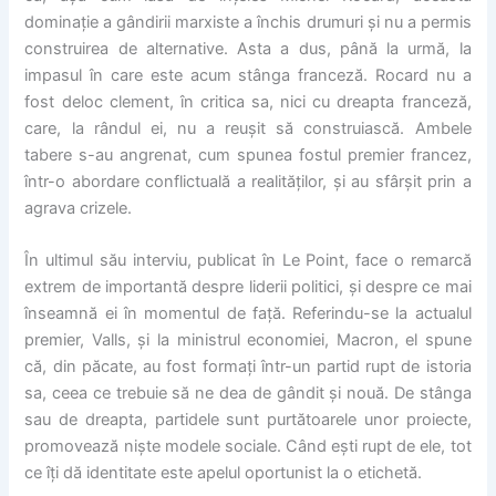
dominație a gândirii marxiste a închis drumuri și nu a permis
construirea de alternative. Asta a dus, până la urmă, la
impasul în care este acum stânga franceză. Rocard nu a
fost deloc clement, în critica sa, nici cu dreapta franceză,
care, la rândul ei, nu a reușit să construiască. Ambele
tabere s-au angrenat, cum spunea fostul premier francez,
într-o abordare conflictuală a realităților, și au sfârșit prin a
agrava crizele.
În ultimul său interviu, publicat în Le Point, face o remarcă
extrem de importantă despre liderii politici, și despre ce mai
înseamnă ei în momentul de față. Referindu-se la actualul
premier, Valls, și la ministrul economiei, Macron, el spune
că, din păcate, au fost formați într-un partid rupt de istoria
sa, ceea ce trebuie să ne dea de gândit și nouă. De stânga
sau de dreapta, partidele sunt purtătoarele unor proiecte,
promovează niște modele sociale. Când ești rupt de ele, tot
ce îți dă identitate este apelul oportunist la o etichetă.