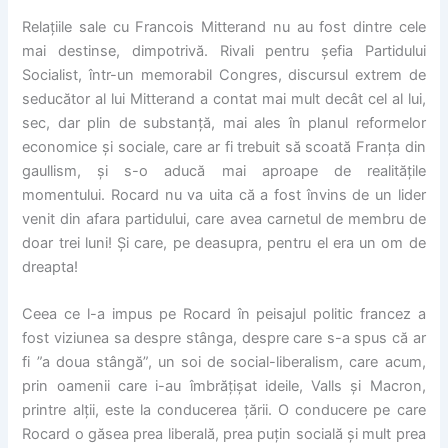
Relațiile sale cu Francois Mitterand nu au fost dintre cele
mai destinse, dimpotrivă. Rivali pentru șefia Partidului
Socialist, într-un memorabil Congres, discursul extrem de
seducător al lui Mitterand a contat mai mult decât cel al lui,
sec, dar plin de substanță, mai ales în planul reformelor
economice și sociale, care ar fi trebuit să scoată Franța din
gaullism, și s-o aducă mai aproape de realitățile
momentului. Rocard nu va uita că a fost învins de un lider
venit din afara partidului, care avea carnetul de membru de
doar trei luni! Și care, pe deasupra, pentru el era un om de
dreapta!
Ceea ce l-a impus pe Rocard în peisajul politic francez a
fost viziunea sa despre stânga, despre care s-a spus că ar
fi ”a doua stângă”, un soi de social-liberalism, care acum,
prin oamenii care i-au îmbrățișat ideile, Valls și Macron,
printre alții, este la conducerea țării. O conducere pe care
Rocard o găsea prea liberală, prea puțin socială și mult prea