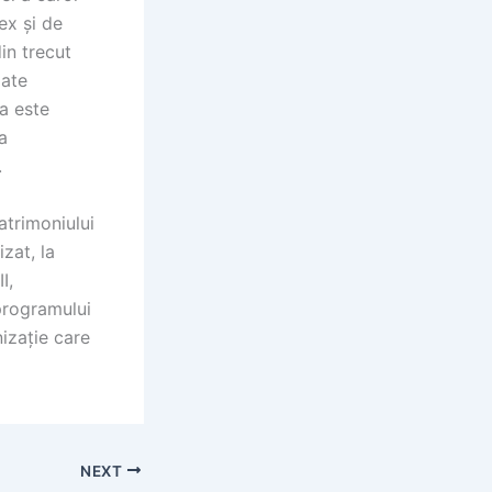
ex și de
in trecut
oate
ia este
a
.
atrimoniului
zat, la
I,
programului
izație care
NEXT