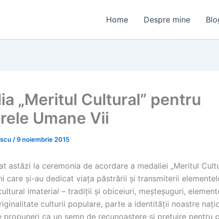
Home
Despre mine
Blo
ia „Meritul Cultural” pentru
rele Umane Vii
escu
/
9 noiembrie 2015
at astăzi la ceremonia de acordare a medaliei „Meritul Cultu
 care și-au dedicat viața păstrării și transmiterii elemente
ultural imaterial – tradiții și obiceiuri, meșteșuguri, elemen
riginalitate culturii populare, parte a identității noastre naț
e propuneri ca un semn de recunoaștere și prețuire pentru c