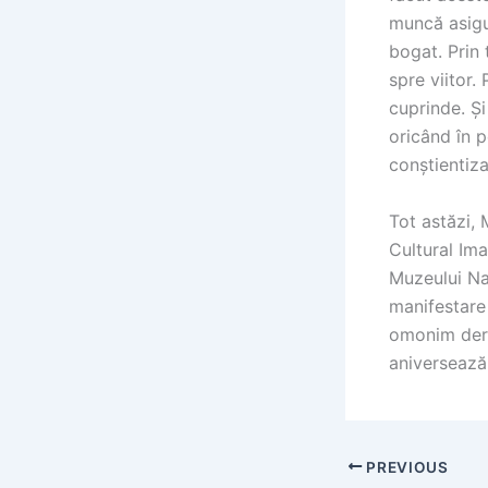
muncă asigur
bogat. Prin 
spre viitor.
cuprinde. Și
oricând în p
conștientiz
Tot astăzi, 
Cultural Ima
Muzeului Na
manifestare
omonim deru
aniversează
PREVIOUS