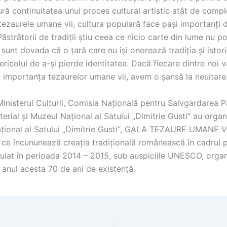
ă continuitatea unui proces cultural artistic atât de compl
tezaurele umane vii, cultura populară face pași importanți d
 Păstrătorii de tradiții știu ceea ce nicio carte din lume nu p
 sunt dovada că o țară care nu își onorează tradiția și istor
ericolul de a-și pierde identitatea. Dacă fiecare dintre noi v
a importanța tezaurelor umane vii, avem o șansă la neuitare
Ministerul Culturii, Comisia Naţională pentru Salvgardarea P
terial și Muzeul Naţional al Satului „Dimitrie Gusti“ au organi
ţional al Satului „Dimitrie Gusti“, GALA TEZAURE UMANE VI
 ce încununează creația tradițională românească în cadrul 
lat în perioada 2014 – 2015, sub auspiciile UNESCO, organ
 anul acesta 70 de ani de existență.