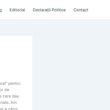
g
Editorial
Declarații Politice
Contact
ral” pentru
lor de
te care dau
ionale. Am
ei a căror