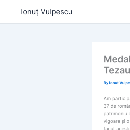
Skip
Ionuț Vulpescu
to
content
Medal
Tezau
By
Ionut Vulp
Am particip
37 de români
patrimoniu c
vigoare și o
facut acest