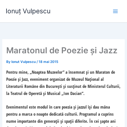
Skip
Ionuț Vulpescu
to
content
Maratonul de Poezie și Jazz
By
Ionut Vulpescu
/
18 mai 2015
Pentru mine, „Noaptea Muzeelor” a însemnat și un Maraton de
Poezie și Jazz, eveniment organizat de Muzeul Național al
Literaturii Române din București și susținut de Ministerul Culturii,
la Teatrul de Operetă și Musical „Ion Dacian”.
Evenimentul este modul în care poezia şi jazzul își dau mâna
pentru a marca o noapte dedicată culturii. Programul a cuprins
nume importante din generaţii şi spații diferite. În cei șapte ani