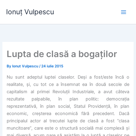
Skip
Ionuț Vulpescu
to
content
Lupta de clasă a bogaților
By
Ionut Vulpescu
/
24 iulie 2015
Nu sunt adeptul luptei claselor. Deși a fost/este încă o
realitate, și, cu tot ce a însemnat ea în două secole de
capitalism al primei Revoluții Industriale, a avut câteva
rezultate palpabile, în plan politic: democrația
reprezentativă, în plan social, Statul Providență, în plan
economic, creșterea economică fără precedent. Dacă
principalul actor al trecutei lupte de clasă a fost ”clasa
muncitoare”, care este o structură socială mai complexă și
mai diversă, acum pare să asistăm la o luptă a claselor pe