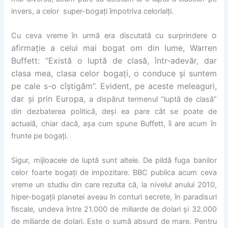
invers, a celor super-bogați împotriva celorlalți.
o
Cu ceva vreme în urmă era discutată cu surprindere
afirmaţie a celui mai bogat om din lume, Warren
Buffett:
“Există o luptă de clasă, într-adevăr, dar
clasa mea, clasa celor bogaţi, o conduce şi suntem
pe cale s-o cîştigăm”.
Evident, pe aceste meleaguri,
dar și prin Europa,
a dispărut termenul “luptă de clasă”
din dezbaterea politică, deşi ea pare cât se poate de
actuală, chiar dacă, așa cum spune Buffett, îi are acum în
frunte pe bogați.
Sigur, mijloacele de luptă sunt altele. De pildă fuga banilor
celor foarte bogați de impozitare. BBC publica acum ceva
vreme un studiu din care rezulta că, la nivelul anului 2010,
hiper-bogații planetei aveau în conturi secrete, în paradisuri
fiscale, undeva între 21.000 de miliarde de dolari și 32.000
de miliarde de dolari. Este o sumă absurd de mare. Pentru