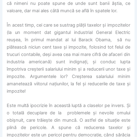
că nimeni nu poate spune de unde sunt banii ăștia, ce
valoare, dar mai ales câtă muncă se află în spatele lor.
În acest timp, cei care se sustrag plății taxelor și impozitelor
(la un moment dat gigantul industrial General Electric
reușea, în primul mandat al lui Barack Obama, să nu
plătească niciun cent taxe și impozite, folosind tot felul de
trucuri contabile, deși avea cea mai mare cifră de afaceri din
industria americană) sunt indignați, și conduc lupta
împotriva creșterii salariului minim și a reducerii unor taxe și
impozite. Argumentele lor? Creșterea salariului minim
amanetează viitorul națiunilor, la fel și reducerile de taxe și
impozite!
Este multă ipocrizie în această luptă a claselor pe invers. Și
o totală decuplare de la problemele și nevoile omului
obișnuit, care trăiește din muncă. O astfel de situație este
plină de pericole. A spune că reducerea taxelor și
impozitelor este un pericol pentru democrație, când sărăcia