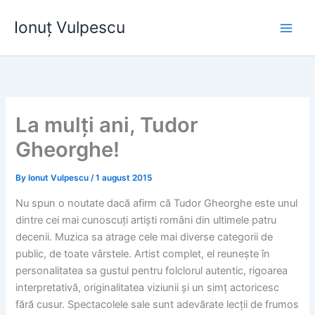
Skip
Ionuț Vulpescu
to
content
La mulți ani, Tudor
Gheorghe!
By
Ionut Vulpescu
/
1 august 2015
Nu spun o noutate dacă afirm că Tudor Gheorghe este unul
dintre cei mai cunoscuți artiști români din ultimele patru
decenii. Muzica sa atrage cele mai diverse categorii de
public, de toate vârstele. Artist complet, el reunește în
personalitatea sa gustul pentru folclorul autentic, rigoarea
interpretativă, originalitatea viziunii și un simț actoricesc
fără cusur. Spectacolele sale sunt adevărate lecții de frumos