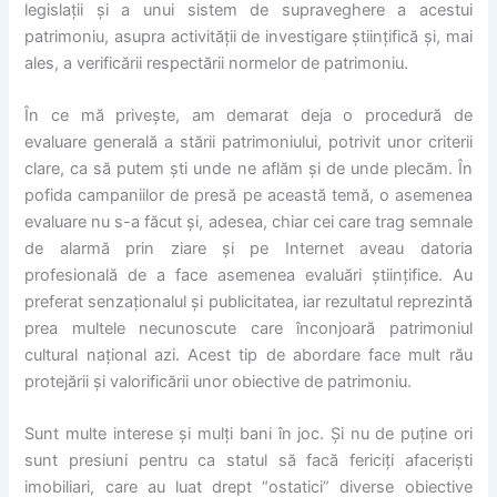
legislații și a unui sistem de supraveghere a acestui
patrimoniu, asupra activității de investigare științifică și, mai
ales, a verificării respectării normelor de patrimoniu.
În ce mă privește, am demarat deja o procedură de
evaluare generală a stării patrimoniului, potrivit unor criterii
clare, ca să putem ști unde ne aflăm și de unde plecăm. În
pofida campaniilor de presă pe această temă, o asemenea
evaluare nu s-a făcut și, adesea, chiar cei care trag semnale
de alarmă prin ziare și pe Internet aveau datoria
profesională de a face asemenea evaluări științifice. Au
preferat senzaționalul și publicitatea, iar rezultatul reprezintă
prea multele necunoscute care înconjoară patrimoniul
cultural național azi. Acest tip de abordare face mult rău
protejării și valorificării unor obiective de patrimoniu.
Sunt multe interese și mulți bani în joc. Și nu de puține ori
sunt presiuni pentru ca statul să facă fericiți afaceriști
imobiliari, care au luat drept “ostatici” diverse obiective