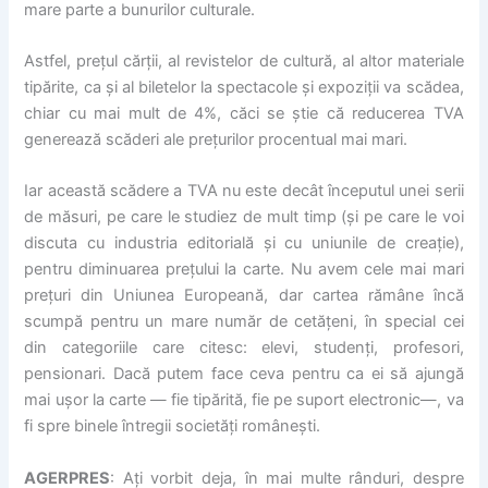
mare parte a bunurilor culturale.
Astfel, prețul cărții, al revistelor de cultură, al altor materiale
tipărite, ca și al biletelor la spectacole și expoziții va scădea,
chiar cu mai mult de 4%, căci se știe că reducerea TVA
generează scăderi ale prețurilor procentual mai mari.
Iar această scădere a TVA nu este decât începutul unei serii
de măsuri, pe care le studiez de mult timp (și pe care le voi
discuta cu industria editorială și cu uniunile de creație),
pentru diminuarea prețului la carte. Nu avem cele mai mari
prețuri din Uniunea Europeană, dar cartea rămâne încă
scumpă pentru un mare număr de cetățeni, în special cei
din categoriile care citesc: elevi, studenți, profesori,
pensionari. Dacă putem face ceva pentru ca ei să ajungă
mai ușor la carte — fie tipărită, fie pe suport electronic—, va
fi spre binele întregii societăți românești.
AGERPRES
: Ați vorbit deja, în mai multe rânduri, despre