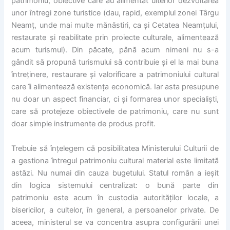
patrimoniu, obiective care au alimentat ulterior dezvoltarea
unor întregi zone turistice (dau, rapid, exemplul zonei Târgu
Neamț, unde mai multe mănăstiri, ca și Cetatea Neamțului,
restaurate și reabilitate prin proiecte culturale, alimentează
acum turismul). Din păcate, până acum nimeni nu s-a
gândit să propună turismului să contribuie și el la mai buna
întreținere, restaurare și valorificare a patrimoniului cultural
care îi alimentează existența economică. Iar asta presupune
nu doar un aspect financiar, ci și formarea unor specialiști,
care să protejeze obiectivele de patrimoniu, care nu sunt
doar simple instrumente de produs profit.
Trebuie să înțelegem că posibilitatea Ministerului Culturii de
a gestiona întregul patrimoniu cultural material este limitată
astăzi. Nu numai din cauza bugetului. Statul român a ieșit
din logica sistemului centralizat: o bună parte din
patrimoniu este acum în custodia autorităților locale, a
bisericilor, a cultelor, în general, a persoanelor private. De
aceea, ministerul se va concentra asupra configurării unei