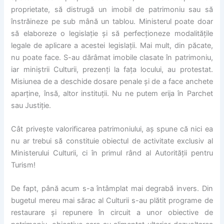
proprietate, să distrugă un imobil de patrimoniu sau să
înstrăineze pe sub mână un tablou. Ministerul poate doar
să elaboreze o legislație și să perfecționeze modalitățile
legale de aplicare a acestei legislații. Mai mult, din păcate,
nu poate face. S-au dărâmat imobile clasate în patrimoniu,
iar miniștrii Culturii, prezenți la fața locului, au protestat.
Misiunea de a deschide dosare penale și de a face anchete
aparține, însă, altor instituții. Nu ne putem erija în Parchet
sau Justiție.
Cât privește valorificarea patrimoniului, aș spune că nici ea
nu ar trebui să constituie obiectul de activitate exclusiv al
Ministerului Culturii, ci în primul rând al Autorității pentru
Turism!
De fapt, până acum s-a întâmplat mai degrabă invers. Din
bugetul mereu mai sărac al Culturii s-au plătit programe de
restaurare și repunere în circuit a unor obiective de