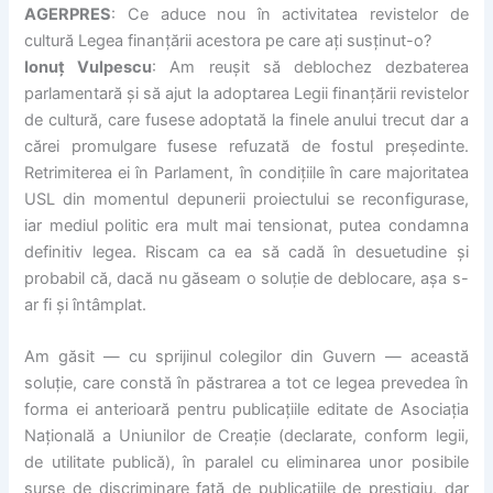
AGERPRES
: Ce aduce nou în activitatea revistelor de
cultură Legea finanțării acestora pe care ați susținut-o?
Ionuț Vulpescu
: Am reușit să deblochez dezbaterea
parlamentară și să ajut la adoptarea Legii finanțării revistelor
de cultură, care fusese adoptată la finele anului trecut dar a
cărei promulgare fusese refuzată de fostul președinte.
Retrimiterea ei în Parlament, în condițiile în care majoritatea
USL din momentul depunerii proiectului se reconfigurase,
iar mediul politic era mult mai tensionat, putea condamna
definitiv legea. Riscam ca ea să cadă în desuetudine și
probabil că, dacă nu găseam o soluție de deblocare, așa s-
ar fi și întâmplat.
Am găsit — cu sprijinul colegilor din Guvern — această
soluție, care constă în păstrarea a tot ce legea prevedea în
forma ei anterioară pentru publicațiile editate de Asociația
Națională a Uniunilor de Creație (declarate, conform legii,
de utilitate publică), în paralel cu eliminarea unor posibile
surse de discriminare față de publicațiile de prestigiu, dar