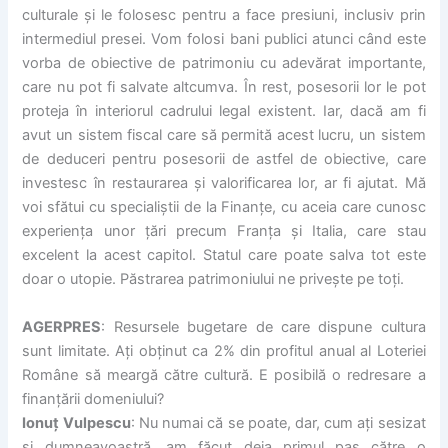
culturale și le folosesc pentru a face presiuni, inclusiv prin
intermediul presei. Vom folosi bani publici atunci când este
vorba de obiective de patrimoniu cu adevărat importante,
care nu pot fi salvate altcumva. În rest, posesorii lor le pot
proteja în interiorul cadrului legal existent. Iar, dacă am fi
avut un sistem fiscal care să permită acest lucru, un sistem
de deduceri pentru posesorii de astfel de obiective, care
investesc în restaurarea și valorificarea lor, ar fi ajutat. Mă
voi sfătui cu specialiștii de la Finanțe, cu aceia care cunosc
experiența unor țări precum Franța și Italia, care stau
excelent la acest capitol. Statul care poate salva tot este
doar o utopie. Păstrarea patrimoniului ne privește pe toți.
AGERPRES
: Resursele bugetare de care dispune cultura
sunt limitate. Ați obținut ca 2% din profitul anual al Loteriei
Române să meargă către cultură. E posibilă o redresare a
finanțării domeniului?
Ionuț Vulpescu
: Nu numai că se poate, dar, cum ați sesizat
și dumneavoastră, am făcut deja primul pas către o