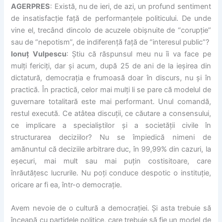
AGERPRES
: Există, nu de ieri, de azi, un profund sentiment
de insatisfacție față de performanțele politicului. De unde
vine el, trecând dincolo de acuzele obișnuite de “corupție”
sau de “nepotism”, de indiferență față de “interesul public”?
Ionuț Vulpescu
: Știu că răspunsul meu nu îi va face pe
mulți fericiți, dar și acum, după 25 de ani de la ieșirea din
dictatură, democrația e frumoasă doar în discurs, nu și în
practică. În practică, celor mai mulți li se pare că modelul de
guvernare totalitară este mai performant. Unul comandă,
restul execută. Ce atâtea discuții, ce căutare a consensului,
ce implicare a specialiștilor și a societății civile în
structurarea deciziilor? Nu se împiedică nimeni de
amănuntul că deciziile arbitrare duc, în 99,99% din cazuri, la
eșecuri, mai mult sau mai puțin costisitoare, care
înrăutățesc lucrurile. Nu poți conduce despotic o instituție,
oricare ar fi ea, într-o democrație.
Avem nevoie de o cultură a democrației. Și asta trebuie să
înceapă cu partidele politice, care trebuie să fie un model de