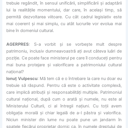
trebuie regândit, în sensul unificării, simplificării și adaptării
lui la realitățile momentului, dar care, în același timp, să
permită dezvoltarea viitoare. Cu cât cadrul legislativ este
mai coerent și mai simplu, cu atât lucrurile vor evolua mai
bine în domeniul cultural.
AGERPRES
: S-a vorbit și se vorbește mult despre
patrimoniu, inclusiv dumneavoastră ați avut câteva luări de
poziție. Ce poate face ministerul pe care îl conduceți pentru
mai buna protejare și valorificare a patrimoniului cultural
național?
Ionuț Vulpescu
: Mă tem că e o întrebare la care nu doar eu
trebuie să răspund. Pentru că este o activitate complexă,
care implică atribuții și responsabilități multiple. Patrimoniul
cultural național, după cum o arată și numele, nu este al
Ministerului Culturii, ci al întregii națiuni. Cu toții avem
obligația morală și chiar legală de a-l păstra și valorifica.
Niciun minister din lume nu poate pune un jandarm în
spatele fiecărui proprietar dornic ca, în numele dreptului de