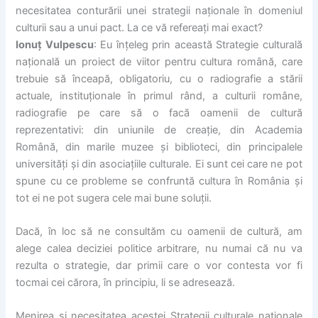
necesitatea conturării unei strategii naționale în domeniul
culturii sau a unui pact. La ce vă refereați mai exact?
Ionuț Vulpescu
: Eu înțeleg prin această Strategie culturală
națională un proiect de viitor pentru cultura română, care
trebuie să înceapă, obligatoriu, cu o radiografie a stării
actuale, instituționale în primul rând, a culturii române,
radiografie pe care să o facă oamenii de cultură
reprezentativi: din uniunile de creație, din Academia
Română, din marile muzee și biblioteci, din principalele
universități și din asociațiile culturale. Ei sunt cei care ne pot
spune cu ce probleme se confruntă cultura în România și
tot ei ne pot sugera cele mai bune soluții.
Dacă, în loc să ne consultăm cu oamenii de cultură, am
alege calea deciziei politice arbitrare, nu numai că nu va
rezulta o strategie, dar primii care o vor contesta vor fi
tocmai cei cărora, în principiu, li se adresează.
Menirea și necesitatea acestei Strategii culturale naționale