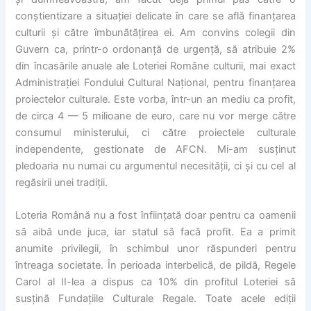
conștientizare a situației delicate în care se află finanțarea
culturii și către îmbunătățirea ei. Am convins colegii din
Guvern ca, printr-o ordonanță de urgență, să atribuie 2%
din încasările anuale ale Loteriei Române culturii, mai exact
Administrației Fondului Cultural Național, pentru finanțarea
proiectelor culturale. Este vorba, într-un an mediu ca profit,
de circa 4 — 5 milioane de euro, care nu vor merge către
consumul ministerului, ci către proiectele culturale
independente, gestionate de AFCN. Mi-am susținut
pledoaria nu numai cu argumentul necesității, ci și cu cel al
regăsirii unei tradiții.
Loteria Română nu a fost înființată doar pentru ca oamenii
să aibă unde juca, iar statul să facă profit. Ea a primit
anumite privilegii, în schimbul unor răspunderi pentru
întreaga societate. În perioada interbelică, de pildă, Regele
Carol al II-lea a dispus ca 10% din profitul Loteriei să
susțină Fundațiile Culturale Regale. Toate acele ediții