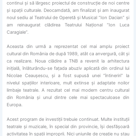
continui și să lărgesc proiectul de construcție de noi centre
și spații culturale. Deocamdată, am finalizat și am inaugurat
noul sediu al Teatrului de Operetă și Musical “Ion Dacian” și
am reinaugurat clădirea Teatrului Național “Ion Luca
Caragiale”.
Aceasta din urmă a reprezentat cel mai amplu proiect
cultural din România de după 1989, atât ca anvergură, cât și
ca realizare. Noua clădire a TNB a revenit la arhitectura
inițială, înlăturându-se fațada abuziv aplicată din ordinul lui
Nicolae Ceaușescu, și a fost supusă unei “întineriri” la
nivelul spațiilor interioare, mult extinse și adaptate noilor
limbaje teatrale. A rezultat cel mai modern centru cultural
din România și unul dintre cele mai spectaculoase din
Europa.
Acest program de investiții trebuie continuat. Multe instituții
teatrale și muzicale, în special din provincie, își desfășoară
activitatea în spații improprii. Nici uniunile de creație nu stau