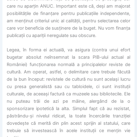
care nu aparțin ANUC. Important este că, deși am majorat
posibilitățile de finanțare pentru publicațiile independente,
am menținut criteriul unic al calității, pentru selectarea celor
care vor beneficia de susținere de la buget. Nu vom finanța
publicații cu apariții neregulate sau obscure.
Legea, în forma ei actuală, va asigura (contra unui efort
bugetar absolut neînsemnat la scara PIB-ului actual al
României) funcționarea normală a principalelor reviste de
cultură. Am operat, astfel, o delimitare care trebuie făcută
de la bun început: revistele de cultură nu sunt același lucru
cu presa generalistă sau cu tabloidele, ci sunt instituții
culturale, de aceeași factură ca muzeele sau bibliotecile. Ele
nu puteau trăi de azi pe mâine, alergând de la o
sponsorizare ipotetică la alta. Simplul fapt că au rezistat,
păstrându-și nivelul ridicat, la toate încercările tranziției
dovedește că merită din plin acest sprijin al statului, care
trebuie să investească în acele instituții ce mențin vie