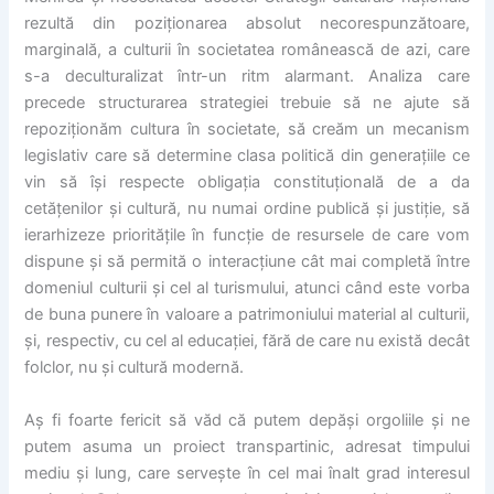
rezultă din poziționarea absolut necorespunzătoare,
marginală, a culturii în societatea românească de azi, care
s-a deculturalizat într-un ritm alarmant. Analiza care
precede structurarea strategiei trebuie să ne ajute să
repoziționăm cultura în societate, să creăm un mecanism
legislativ care să determine clasa politică din generațiile ce
vin să își respecte obligația constituțională de a da
cetățenilor și cultură, nu numai ordine publică și justiție, să
ierarhizeze prioritățile în funcție de resursele de care vom
dispune și să permită o interacțiune cât mai completă între
domeniul culturii și cel al turismului, atunci când este vorba
de buna punere în valoare a patrimoniului material al culturii,
și, respectiv, cu cel al educației, fără de care nu există decât
folclor, nu și cultură modernă.
Aș fi foarte fericit să văd că putem depăși orgoliile și ne
putem asuma un proiect transpartinic, adresat timpului
mediu și lung, care servește în cel mai înalt grad interesul