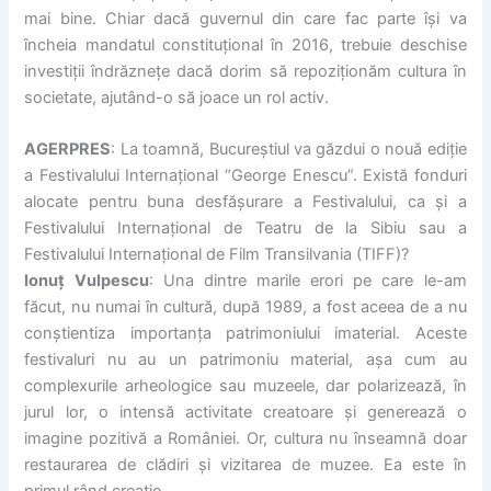
mai bine. Chiar dacă guvernul din care fac parte își va
încheia mandatul constituțional în 2016, trebuie deschise
investiții îndrăznețe dacă dorim să repoziționăm cultura în
societate, ajutând-o să joace un rol activ.
AGERPRES
: La toamnă, Bucureștiul va găzdui o nouă ediție
a Festivalului Internațional “George Enescu”. Există fonduri
alocate pentru buna desfășurare a Festivalului, ca și a
Festivalului Internațional de Teatru de la Sibiu sau a
Festivalului Internațional de Film Transilvania (TIFF)?
Ionuț Vulpescu
: Una dintre marile erori pe care le-am
făcut, nu numai în cultură, după 1989, a fost aceea de a nu
conștientiza importanța patrimoniului imaterial. Aceste
festivaluri nu au un patrimoniu material, așa cum au
complexurile arheologice sau muzeele, dar polarizează, în
jurul lor, o intensă activitate creatoare și generează o
imagine pozitivă a României. Or, cultura nu înseamnă doar
restaurarea de clădiri și vizitarea de muzee. Ea este în