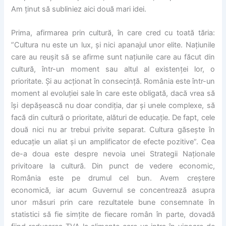
Am ținut să subliniez aici două mari idei.
Prima, afirmarea prin cultură, în care cred cu toată tăria:
”Cultura nu este un lux, și nici apanajul unor elite. Națiunile
care au reușit să se afirme sunt națiunile care au făcut din
cultură, într-un moment sau altul al existenței lor, o
prioritate. Și au
acționat în consecință. România este într-un
moment al evoluției sale în care este obligată, dacă vrea să
își depășească nu doar condiția, dar și unele complexe, să
facă din cultură o prioritate, alături de educație. De fapt, cele
două nici nu ar trebui privite separat. Cultura găsește în
educație un aliat și un amplificator de efecte pozitive”. Cea
de-a doua este despre nevoia unei Strategii Naționale
privitoare la cultură. Din punct de vedere economic,
România este pe drumul cel bun. Avem creștere
economică, iar acum Guvernul se concentrează asupra
unor măsuri prin care rezultatele bune consemnate în
statistici să fie simțite de fiecare român în parte, dovadă