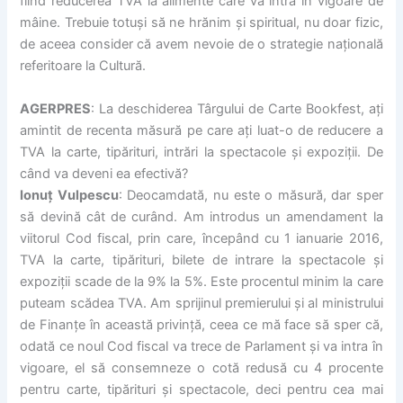
fiind reducerea TVA la alimente care va intra în vigoare de
mâine. Trebuie totuși să ne hrănim și spiritual, nu doar fizic,
de aceea consider că avem nevoie de o strategie națională
referitoare la Cultură.
AGERPRES
: La deschiderea Târgului de Carte Bookfest, ați
amintit de recenta măsură pe care ați luat-o de reducere a
TVA la carte, tipărituri, intrări la spectacole și expoziții. De
când va deveni ea efectivă?
Ionuț Vulpescu
: Deocamdată, nu este o măsură, dar sper
să devină cât de curând. Am introdus un amendament la
viitorul Cod fiscal, prin care, începând cu 1 ianuarie 2016,
TVA la carte, tipărituri, bilete de intrare la spectacole și
expoziții scade de la 9% la 5%. Este procentul minim la care
puteam scădea TVA. Am sprijinul premierului și al ministrului
de Finanțe în această privință, ceea ce mă face să sper că,
odată ce noul Cod fiscal va trece de Parlament și va intra în
vigoare, el să consemneze o cotă redusă cu 4 procente
pentru carte, tipărituri și spectacole, deci pentru cea mai