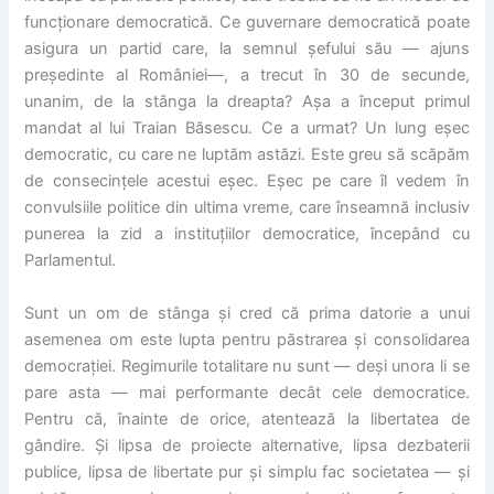
funcționare democratică. Ce guvernare democratică poate
asigura un partid care, la semnul șefului său — ajuns
președinte al României—, a trecut în 30 de secunde,
unanim, de la stânga la dreapta? Așa a început primul
mandat al lui Traian Băsescu. Ce a urmat? Un lung eșec
democratic, cu care ne luptăm astăzi. Este greu să scăpăm
de consecințele acestui eșec. Eșec pe care îl vedem în
convulsiile politice din ultima vreme, care înseamnă inclusiv
punerea la zid a instituțiilor democratice, începând cu
Parlamentul.
Sunt un om de stânga și cred că prima datorie a unui
asemenea om este lupta pentru păstrarea și consolidarea
democrației. Regimurile totalitare nu sunt — deși unora li se
pare asta — mai performante decât cele democratice.
Pentru că, înainte de orice, atentează la libertatea de
gândire. Și lipsa de proiecte alternative, lipsa dezbaterii
publice, lipsa de libertate pur și simplu fac societatea — și