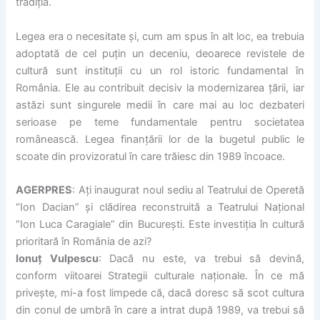
tradiția.
Legea era o necesitate și, cum am spus în alt loc, ea trebuia
adoptată de cel puțin un deceniu, deoarece revistele de
cultură sunt instituții cu un rol istoric fundamental în
România. Ele au contribuit decisiv la modernizarea țării, iar
astăzi sunt singurele medii în care mai au loc dezbateri
serioase pe teme fundamentale pentru societatea
românească. Legea finanțării lor de la bugetul public le
scoate din provizoratul în care trăiesc din 1989 încoace.
AGERPRES
: Ați inaugurat noul sediu al Teatrului de Operetă
“Ion Dacian” și clădirea reconstruită a Teatrului Național
“Ion Luca Caragiale” din București. Este investiția în cultură
prioritară în România de azi?
Ionuț Vulpescu
: Dacă nu este, va trebui să devină,
conform viitoarei Strategii culturale naționale. În ce mă
privește, mi-a fost limpede că, dacă doresc să scot cultura
din conul de umbră în care a intrat după 1989, va trebui să