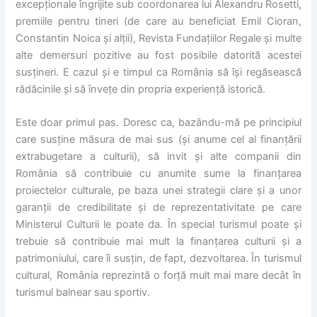
excepționale îngrijite sub coordonarea lui Alexandru Rosetti,
premiile pentru tineri (de care au beneficiat Emil Cioran,
Constantin Noica și alții), Revista Fundațiilor Regale și multe
alte demersuri pozitive au fost posibile datorită acestei
susțineri. E cazul și e timpul ca România să își regăsească
rădăcinile și să învețe din propria experiență istorică.
Este doar primul pas. Doresc ca, bazându-mă pe principiul
care susține măsura de mai sus (și anume cel al finanțării
extrabugetare a culturii), să invit și alte companii din
România să contribuie cu anumite sume la finanțarea
proiectelor culturale, pe baza unei strategii clare și a unor
garanții de credibilitate și de reprezentativitate pe care
Ministerul Culturii le poate da. În special turismul poate și
trebuie să contribuie mai mult la finanțarea culturii și a
patrimoniului, care îi susțin, de fapt, dezvoltarea. În turismul
cultural, România reprezintă o forță mult mai mare decât în
turismul balnear sau sportiv.