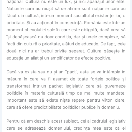
național. Cultura nu este un lux, și nici apanajul unor elite.
Națiunile care au reușit să se afirme sunt națiunile care au
făcut din cultură, într-un moment sau altul al existenței lor, o
prioritate. Și au acționat în consecință. România este într-un
moment al evoluției sale în care este obligată, dacă vrea să
își depășească nu doar condiția, dar și unele complexe, să
facă din cultură o prioritate, alături de educație. De fapt, cele
două nici nu ar trebui privite separat. Cultura găsește în
educație un aliat și un amplificator de efecte pozitive.
Dacă va exista sau nu și un “pact”, asta se va întâmpla în
măsura în care va fi asumat de toate forțele politice și
transformat într-un pachet legislativ care să guverneze
politicile în materie culturală timp de mai multe mandate.
Important este să existe niște repere pentru viitor, clare,
care să ofere predictibilitate politicilor publice în domeniu.
Pentru că am deschis acest subiect, cel al cadrului legislativ
care se adresează domeniului, credința mea este că el