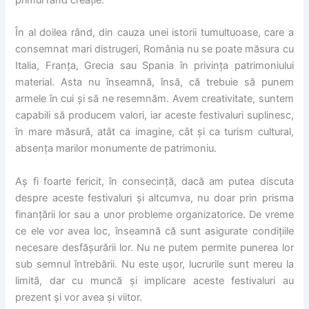
primul rând creație.
În al doilea rând, din cauza unei istorii tumultuoase, care a
consemnat mari distrugeri, România nu se poate măsura cu
Italia, Franța, Grecia sau Spania în privința patrimoniului
material. Asta nu înseamnă, însă, că trebuie să punem
armele în cui și să ne resemnăm. Avem creativitate, suntem
capabili să producem valori, iar aceste festivaluri suplinesc,
în mare măsură, atât ca imagine, cât și ca turism cultural,
absența marilor monumente de patrimoniu.
Aș fi foarte fericit, în consecință, dacă am putea discuta
despre aceste festivaluri și altcumva, nu doar prin prisma
finanțării lor sau a unor probleme organizatorice. De vreme
ce ele vor avea loc, înseamnă că sunt asigurate condițiile
necesare desfășurării lor. Nu ne putem permite punerea lor
sub semnul întrebării. Nu este ușor, lucrurile sunt mereu la
limită, dar cu muncă și implicare aceste festivaluri au
prezent și vor avea și viitor.