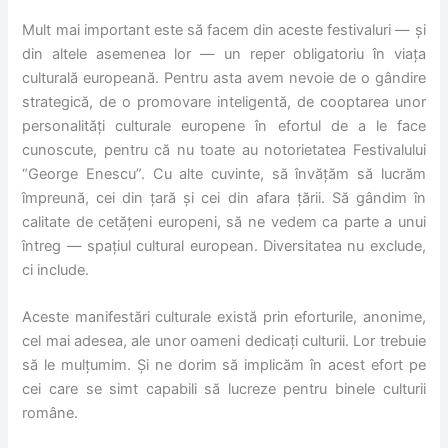
Mult mai important este să facem din aceste festivaluri — și
din altele asemenea lor — un reper obligatoriu în viața
culturală europeană. Pentru asta avem nevoie de o gândire
strategică, de o promovare inteligentă, de cooptarea unor
personalități culturale europene în efortul de a le face
cunoscute, pentru că nu toate au notorietatea Festivalului
“George Enescu”. Cu alte cuvinte, să învățăm să lucrăm
împreună, cei din țară și cei din afara țării. Să gândim în
calitate de cetățeni europeni, să ne vedem ca parte a unui
întreg — spațiul cultural european. Diversitatea nu exclude,
ci include.
Aceste manifestări culturale există prin eforturile, anonime,
cel mai adesea, ale unor oameni dedicați culturii. Lor trebuie
să le mulțumim. Și ne dorim să implicăm în acest efort pe
cei care se simt capabili să lucreze pentru binele culturii
române.