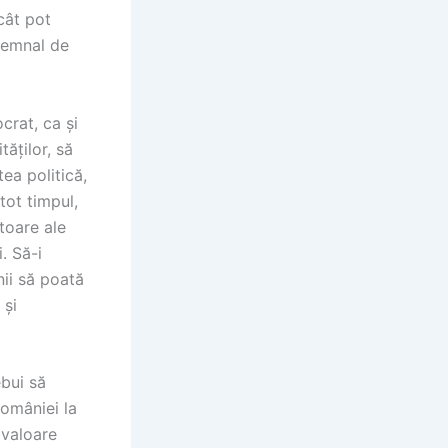
cât pot
 semnal de
crat, ca și
tăților, să
ea politică,
tot timpul,
toare ale
. Să-i
ii să poată
 și
bui să
omâniei la
 valoare