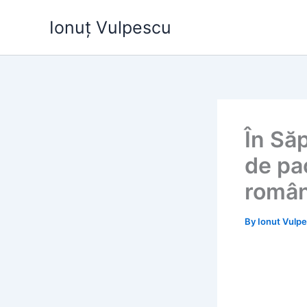
Skip
Ionuț Vulpescu
to
content
În Să
de pac
român
By
Ionut Vulp