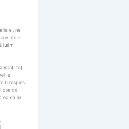
ile ei, ne
cuvintele.
să luăm
zentați toți
el la
e fi respins
 lipsa de
cred că își
,
i