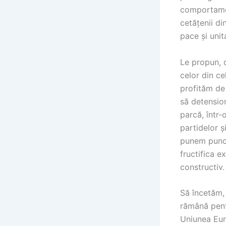
comportament
cetățenii di
pace și unit
Le propun, 
celor din ce
profităm de
să detension
parcă, într-
partidelor ș
punem punct
fructifica e
constructiv.
Să încetăm,
rămână pent
Uniunea Eur