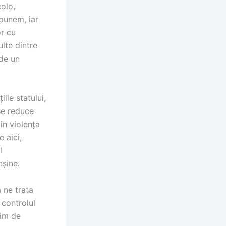
colo,
punem, iar
or cu
ulte dintre
 de un
ile statului,
 se reduce
in violența
 aici,
l
nșine.
 ne trata
 controlul
tăm de