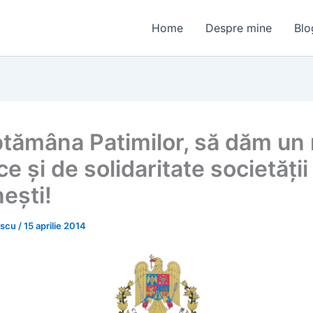
Home
Despre mine
Blo
ptămâna Patimilor, să dăm un
e și de solidaritate societății
ești!
escu
/
15 aprilie 2014