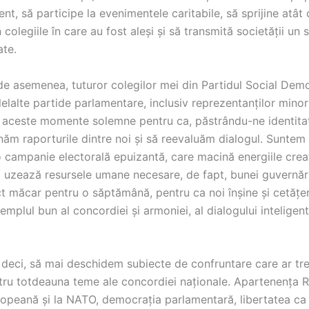
, să participe la evenimentele caritabile, să sprijine atât 
n colegiile în care au fost aleși și să transmită societății un
ate.
de asemenea, tuturor colegilor mei din Partidul Social Demo
lelalte partide parlamentare, inclusiv reprezentanților minori
 aceste momente solemne pentru ca, păstrându-ne identitat
ăm raporturile dintre noi și să reevaluăm dialogul. Suntem 
o campanie electorală epuizantă, care macină energiile crea
i uzează resursele umane necesare, de fapt, bunei guvernări
 măcar pentru o săptămână, pentru ca noi înșine și cetățen
xemplul bun al concordiei și armoniei, al dialogului inteligent
 deci, să mai deschidem subiecte de confruntare care ar tre
ru totdeauna teme ale concordiei naționale. Apartenența R
opeană și la NATO, democrația parlamentară, libertatea ca