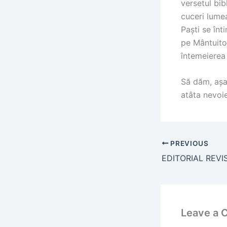
versetul bib
cuceri lumea
Paști se înt
pe Mântuitor
întemeierea
Să dăm, așad
atâta nevoie
PREVIOUS
Leave a