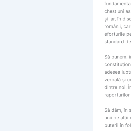
fundamentală
chestiuni a
și iar, în d
românii, car
eforturile 
standard de
Să punem, în
constituțion
adesea lupta
verbală și c
dintre noi. 
raporturilor
Să dăm, în s
unii pe alți
puterii în f