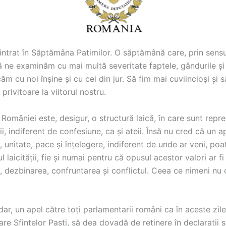
 intrat în Săptămâna Patimilor. O săptămână care, prin sensur
 ne examinăm cu mai multă severitate faptele, gândurile și 
m cu noi înșine și cu cei din jur. Să fim mai cuviincioși și 
privitoare la viitorul nostru.
României este, desigur, o structură laică, în care sunt repre
ii, indiferent de confesiune, ca și ateii. Însă nu cred că un ap
, unitate, pace și înțelegere, indiferent de unde ar veni, poat
l laicității, fie și numai pentru că opusul acestor valori ar fi
, dezbinarea, confruntarea și conflictul. Ceea ce nimeni nu 
ar, un apel către toți parlamentarii români ca în aceste zile
e Sfintelor Paști, să dea dovadă de reținere în declarații ș