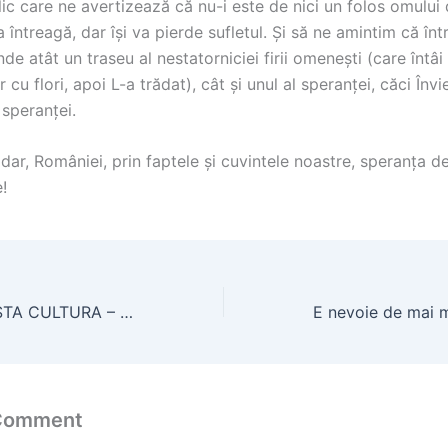
lic care ne avertizează că nu-i este de nici un folos omului
 întreagă, dar își va pierde sufletul. Și să ne amintim că între
inde atât un traseu al nestatorniciei firii omenești (care întâi
 cu flori, apoi L-a trădat), cât și unul al speranței, căci Înv
 speranței.
ar, României, prin faptele și cuvintele noastre, speranța d
!
EDITORIAL REVISTA CULTURA – Schimbare de putere sau schimbare de direcţie?
 Comment