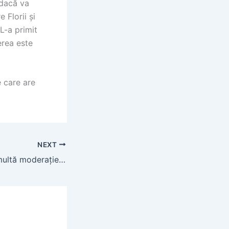
 dacă va
 Florii și
 L-a primit
ierea este
e care are
NEXT
E nevoie de mai multă moderație în viața publică