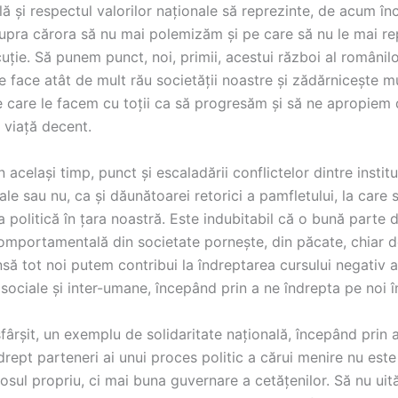
 și respectul valorilor naționale să reprezinte, de acum în
supra cărora să nu mai polemizăm și pe care să nu le mai re
iscuție. Să punem punct, noi, primii, acestui război al românil
e face atât de mult rău societății noastre și zădărnicește m
pe care le facem cu toții ca să progresăm și să ne apropiem
 viață decent.
 același timp, punct și escaladării conflictelor dintre instituți
ale sau nu, ca și dăunătoarei retorici a pamfletului, la care
 politică în țara noastră. Este indubitabil că o bună parte d
omportamentală din societate pornește, din păcate, chiar de
Însă tot noi putem contribui la îndreptarea cursului negativ a
 sociale și inter-umane, începând prin a ne îndrepta pe noi î
fârșit, un exemplu de solidaritate națională, începând prin a
i drept parteneri ai unui proces politic a cărui menire nu este
olosul propriu, ci mai buna guvernare a cetățenilor. Să nu ui