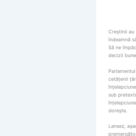
Creștinii au
îndeamnă să
Să ne împăcă
decizii bune 
Parlamentul 
cetățenii țăr
înțelepciune
sub pretextu
înțelepciune
dorește.
Lansez, așad
premergătoar