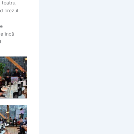
 teatru,
nd crezul
de
ea încă
t.