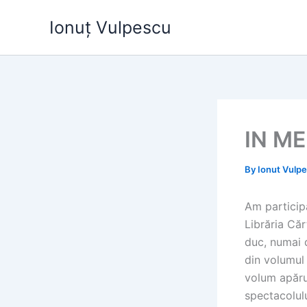
Skip
Ionuț Vulpescu
to
content
IN M
By
Ionut Vulp
Am participa
Librăria Căr
duc, numai d
din volumul 
volum apăru
spectacolulu