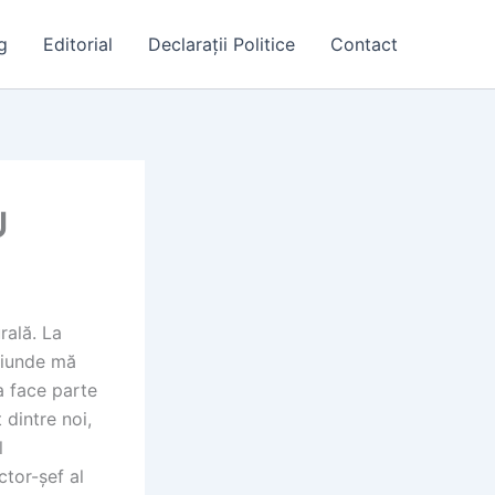
g
Editorial
Declarații Politice
Contact
U
rală. La
Oriunde mă
a face parte
 dintre noi,
l
ctor-șef al