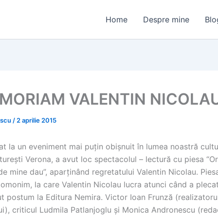
Home
Despre mine
Blo
EMORIAM VALENTIN NICOLA
escu
/
2 aprilie 2015
t la un eveniment mai puțin obișnuit în lumea noastră cultu
turești Verona, a avut loc spectacolul – lectură cu piesa “
e mine dau”, aparținând regretatului Valentin Nicolau. Pies
omonim, la care Valentin Nicolau lucra atunci când a plecat
t postum la Editura Nemira. Victor Ioan Frunză (realizatoru
i), criticul Ludmila Patlanjoglu și Monica Andronescu (reda