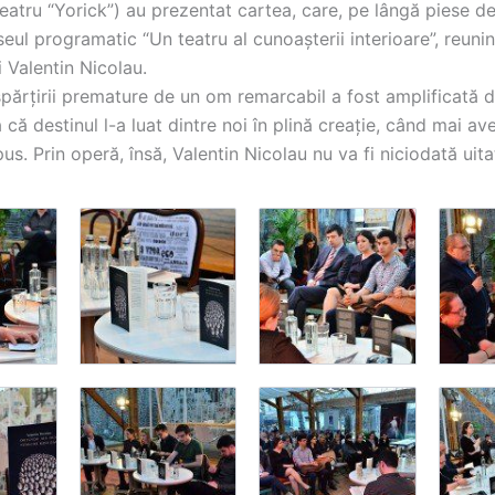
teatru “Yorick”) au prezentat cartea, care, pe lângă piese de
seul programatic “Un teatru al cunoașterii interioare”, reuni
ui Valentin Nicolau.
părțirii premature de un om remarcabil a fost amplificată 
că destinul l-a luat dintre noi în plină creație, când mai av
us. Prin operă, însă, Valentin Nicolau nu va fi niciodată uita