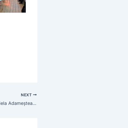
NEXT
La mulți ani, Gabriela Adameșteanu!