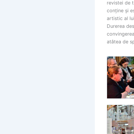
revistei de 
conține și e
artistic al l
Durerea des
convingerea 
atâtea de sp