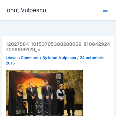
Skip
Ionuț Vulpescu
to
content
12027584_10153705388288069_810942924
7026909129_n
Leave a Comment
/ By
Ionut Vulpescu
/
24 octombrie
2015