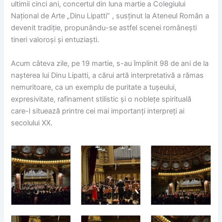
ultimii cinci ani, concertul din luna martie a Colegiului
Național de Arte „Dinu Lipatti” , susținut la Ateneul Român a
devenit tradiție, propunându-se astfel scenei românești
tineri valoroși și entuziaști.
Acum câteva zile, pe 19 martie, s-au împlinit 98 de ani de la
nașterea lui Dinu Lipatti, a cărui artă interpretativă a rămas
nemuritoare, ca un exemplu de puritate a tuşeului,
expresivitate, rafinament stilistic şi o nobleţe spirituală
care-l situează printre cei mai importanţi interpreţi ai
secolului XX.