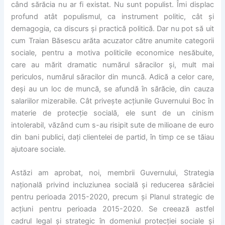
când sărăcia nu ar fi existat. Nu sunt populist. Îmi displac
profund atât populismul, ca instrument politic, cât și
demagogia, ca discurs și practică politică. Dar nu pot să uit
cum Traian Băsescu arăta acuzator către anumite categorii
sociale, pentru a motiva politicile economice nesăbuite,
care au mărit dramatic numărul săracilor și, mult mai
periculos, numărul săracilor din muncă. Adică a celor care,
deși au un loc de muncă, se afundă în sărăcie, din cauza
salariilor mizerabile. Cât privește acțiunile Guvernului Boc în
materie de protecție socială, ele sunt de un cinism
intolerabil, văzând cum s-au risipit sute de milioane de euro
din bani publici, dați clientelei de partid, în timp ce se tăiau
ajutoare sociale.
Astăzi am aprobat, noi, membrii Guvernului, Strategia
națională privind incluziunea socială și reducerea sărăciei
pentru perioada 2015-2020, precum și Planul strategic de
acțiuni pentru perioada 2015-2020. Se creează astfel
cadrul legal și strategic în domeniul protecției sociale și