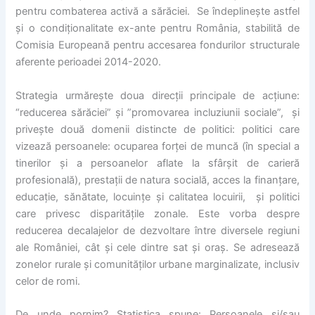
pentru combaterea activă a sărăciei. Se îndeplinește astfel
și o condiționalitate ex-ante pentru România, stabilită de
Comisia Europeană pentru accesarea fondurilor structurale
aferente perioadei 2014-2020.
Strategia urmărește doua direcții principale de acțiune:
“reducerea sărăciei” și ”promovarea incluziunii sociale”, și
privește două domenii distincte de politici: politici care
vizează persoanele: ocuparea forței de muncă (în special a
tinerilor și a persoanelor aflate la sfârșit de carieră
profesională), prestații de natura socială, acces la finanțare,
educație, sănătate, locuințe și calitatea locuirii, și politici
care privesc disparitățile zonale. Este vorba despre
reducerea decalajelor de dezvoltare între diversele regiuni
ale României, cât și cele dintre sat și oraș. Se adresează
zonelor rurale și comunităților urbane marginalizate, inclusiv
celor de romi.
De unde pornim? Statistica spune: Persoanele și/sau