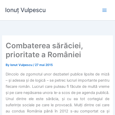
Skip
Ionuț Vulpescu
to
content
Combaterea sărăciei,
prioritate a României
By
Ionut Vulpescu
/
27 mai 2015
Dincolo de zgomotul unor dezbateri publice lipsite de miză
– și adesea și de logică – se petrec lucruri importante pentru
fiecare român. Lucruri care puteau fi făcute de multă vreme
și pe care nepăsarea unora le-a scos de pe agenda publică.
Unul dintre ele este sărăcia, și cu ea tot cortegiul de
suferințe sociale pe care le provoacă. Mulți dintre cei care
au condus România până în 2012 s-au comportat ca și