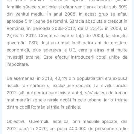
familiile sărace sunt cele al căror venit anual este sub 60%
din venitul mediu. În anul 2008, în acest grup se aflau
aproape 5 milioane de români. Sărăcia absoluta a crescut în
Romania, în perioada 2008-2012, de la 23,4% în 2008, la
27,7% în 2012. Creșterea este și față de 2004, la sfârșitul
guvernării PSD, deși au urmat încă patru ani de creștere
economică, plus aderarea la UE, care a atras mai multe
investiții străine. Este efectul introducerii cotei unice de
impozitare.
De asemenea, în 2013, 40,4% din populația țării era expusă
riscului de sărăcie și excluziune sociala. La nivelul anului
2012 (ultimul pentru care exista date), sărăcia era de trei ori
mai mare în zonele rurale decât în cele urbane, iar o treime
dintre copiii României trăia în sărăcie.
Obiectivul Guvernului este ca, prin măsurile aplicate, din
2012 până în 2020, cel puțin 400.000 de persoane sa fie