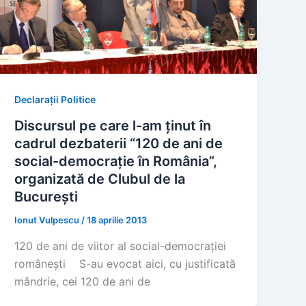
Declarații Politice
Discursul pe care l-am ținut în
cadrul dezbaterii “120 de ani de
social-democrație în România”,
organizată de Clubul de la
București
Ionut Vulpescu
/
18 aprilie 2013
120 de ani de viitor al social-democrației
românești S-au evocat aici, cu justificată
mândrie, cei 120 de ani de